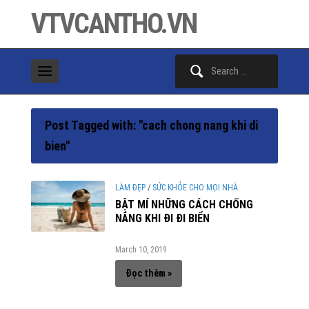
VTVCANTHO.VN
Search
for:
Post Tagged with: "cach chong nang khi di
bien"
LÀM ĐẸP
/
SỨC KHỎE CHO MỌI NHÀ
BẬT MÍ NHỮNG CÁCH CHỐNG
NẮNG KHI ĐI ĐI BIỂN
March 10, 2019
Đọc thêm »