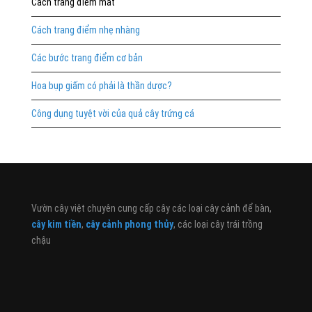
Cách trang điểm mắt
Cách trang điểm nhẹ nhàng
Các bước trang điểm cơ bản
Hoa bụp giấm có phải là thần dược?
Công dụng tuyệt vời của quả cây trứng cá
Vườn cây việt chuyên cung cấp cây các loại cây cảnh để bàn,
cây kim tiền
,
cây cảnh phong thủy
, các loại cây trái trồng
chậu