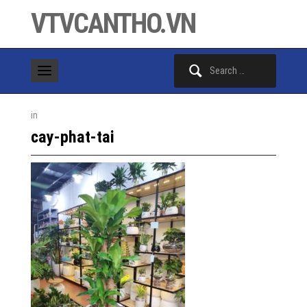
VTVCANTHO.VN
Search
for:
in
cay-phat-tai