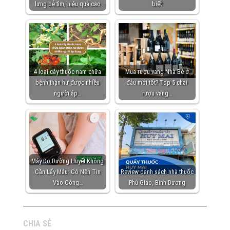
lưng dễ tìm, hiệu quả cao
biết
4 loại cây thuốc nam chữa
Mua rượu vang Nhà Bè ở
bệnh thận hư được nhiều
đâu mới tốt? Top 5 chai
người áp…
rượu vang…
Máy Đo Đường Huyết Không
Cần Lấy Máu: Có Nên Tin
Review danh sách nhà thuốc
Vào Công…
Phú Giáo, Bình Dương
CHIA SẺ