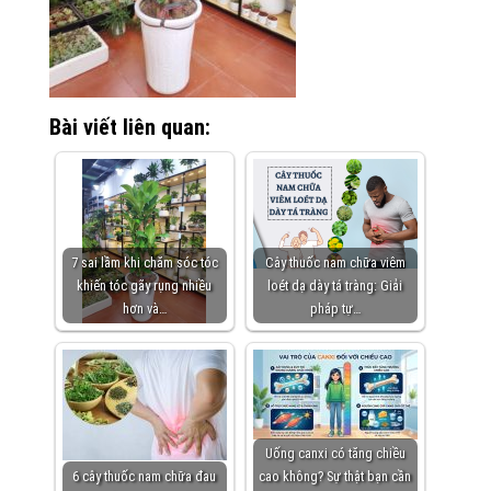
Bài viết liên quan:
7 sai lầm khi chăm sóc tóc
Cây thuốc nam chữa viêm
khiến tóc gãy rụng nhiều
loét dạ dày tá tràng: Giải
hơn và…
pháp tự…
Uống canxi có tăng chiều
6 cây thuốc nam chữa đau
cao không? Sự thật bạn cần