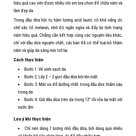
hiệu quả cao nên được nhiều chị em lựa chọn để chữa nám và
làm đẹp da.
Trong dầu dừa hội tụ hàm lượng acid lauric có khả năng ức
chế sắc tố melanin, nhờ đó ngăn ngừa và đẩy lùi tình trạng
nám hiệu quả. Chẳng cần kết hợp cùng các nguyên liệu khác,
chỉ với dầu dừa nguyên chất, các bạn đã có thể loại bỏ thâm
nám và giúp da sáng mịn trở lại.
Cách thực hiện
Bước 1: Vệ sinh sạch da
Bước 2: Lấy 2 – 3 giọt dầu dừa bôi lên mặt
Bước 3: Mát xa để dưỡng chất trong dầu dừa thấm sâu
trong da
Bước 4: Giữ dầu dừa trên da trong 12″ rồi rửa lại mặt với
nước ấm
Lưu ý khi thực hiện
Chỉ nên dùng 1 lượng nhỏ dầu dừa, bởi dùng quá nhiều