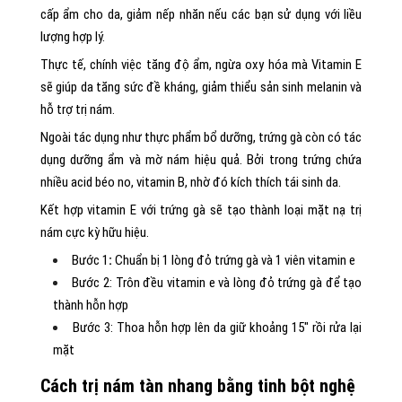
cấp ẩm cho da, giảm nếp nhăn nếu các bạn sử dụng với liều
lượng hợp lý.
Thực tế, chính việc tăng độ ẩm, ngừa oxy hóa mà Vitamin E
sẽ giúp da tăng sức đề kháng, giảm thiểu sản sinh melanin và
hỗ trợ trị nám.
Ngoài tác dụng như thực phẩm bổ dưỡng, trứng gà còn có tác
dụng dưỡng ẩm và mờ nám hiệu quả. Bởi trong trứng chứa
nhiều acid béo no, vitamin B, nhờ đó kích thích tái sinh da.
Kết hợp vitamin E với trứng gà sẽ tạo thành loại mặt nạ trị
nám cực kỳ hữu hiệu.
Bước 1
:
Chuẩn bị 1 lòng đỏ trứng gà và 1 viên vitamin e
Bước 2: Trôn đều vitamin e và lòng đỏ trứng gà để tạo
thành hỗn hợp
Bước 3: Thoa hỗn hợp lên da giữ khoảng 15″ rồi rửa lại
mặt
Cách trị nám tàn nhang bằng tinh bột nghệ