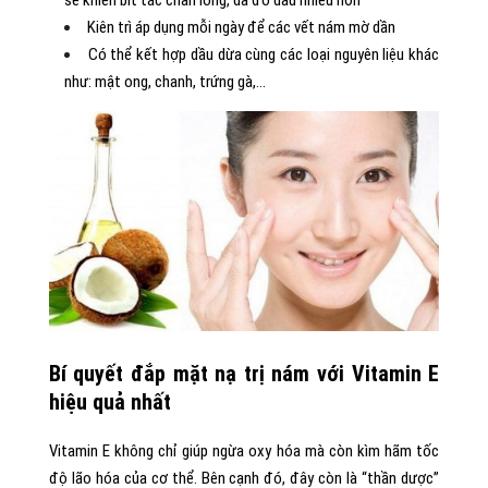
sẽ khiến bít tắc chân lông, da đổ dầu nhiều hơn
Kiên trì áp dụng mỗi ngày để các vết nám mờ dần
Có thể kết hợp dầu dừa cùng các loại nguyên liệu khác
như: mật ong, chanh, trứng gà,…
Bí quyết đắp mặt nạ trị nám với Vitamin E
hiệu quả nhất
Vitamin E không chỉ giúp ngừa oxy hóa mà còn kìm hãm tốc
độ lão hóa của cơ thể. Bên cạnh đó, đây còn là “thần dược”