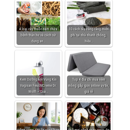
4 loại cây thuốc nam chữa
10 cách tẩy trắng răng miễn
bệnh thận hư và cách sử
phí tại nhà nhanh chóng,
dụng an…
hiệu…
Kem Dưỡng Ẩm Vùng Kín
Top 4 địa chỉ mua nệm
Vagisan FeuchtCreme Dr.
mỏng gấp gọn online uy tín,
Wolff – Giải…
giá rẻ
Uống canxi sau ăn sáng bao
Phô mai uống rượu vang: Sự