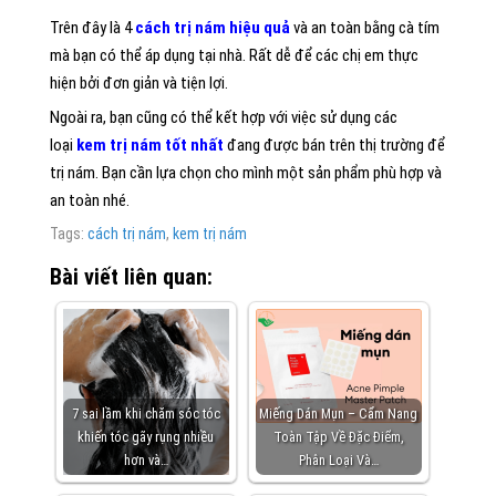
Trên đây là 4
cách trị nám hiệu quả
và an toàn bằng cà tím
mà bạn có thể áp dụng tại nhà. Rất dễ để các chị em thực
hiện bởi đơn giản và tiện lợi.
Ngoài ra, bạn cũng có thể kết hợp với việc sử dụng các
loại
kem trị nám tốt nhất
đang được bán trên thị trường để
trị nám. Bạn cần lựa chọn cho mình một sản phẩm phù hợp và
an toàn nhé.
Tags:
cách trị nám
,
kem trị nám
Bài viết liên quan:
7 sai lầm khi chăm sóc tóc
Miếng Dán Mụn – Cẩm Nang
khiến tóc gãy rụng nhiều
Toàn Tập Về Đặc Điểm,
hơn và…
Phân Loại Và…