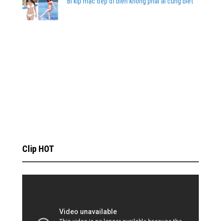
Bí kíp mặc đẹp đi biển không phải ai cũng biết
Clip HOT