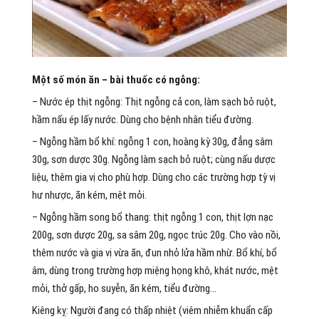
Một số món ăn – bài thuốc có ngỗng:
– Nước ép thịt ngỗng: Thịt ngỗng cả con, làm sạch bỏ ruột,
hầm nấu ép lấy nước. Dùng cho bệnh nhân tiểu đường.
– Ngỗng hầm bổ khí: ngỗng 1 con, hoàng kỳ 30g, đẳng sâm
30g, sơn dược 30g. Ngỗng làm sạch bỏ ruột; cùng nấu dược
liệu, thêm gia vị cho phù hợp. Dùng cho các trường hợp tỳ vị
hư nhược, ăn kém, mệt mỏi.
– Ngỗng hầm song bổ thang: thịt ngỗng 1 con, thịt lợn nạc
200g, sơn dược 20g, sa sâm 20g, ngọc trúc 20g. Cho vào nồi,
thêm nước và gia vị vừa ăn, đun nhỏ lửa hầm nhừ. Bổ khí, bổ
âm, dùng trong trường hợp miệng họng khô, khát nước, mệt
mỏi, thở gấp, ho suyễn, ăn kém, tiểu đường…
Kiêng kỵ: Người đang có thấp nhiệt (viêm nhiễm khuẩn cấp