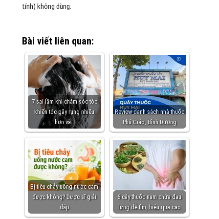
tính) không dùng.
Bài viết liên quan:
7 sai lầm khi chăm sóc tóc
khiến tóc gãy rụng nhiều
Review danh sách nhà thuốc
hơn và…
Phú Giáo, Bình Dương
Bị tiêu chảy uống nước cam
được không? Dược sĩ giải
6 cây thuốc nam chữa đau
đáp
lưng dễ tìm, hiệu quả cao