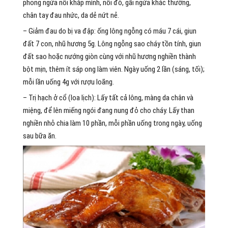
phong ngứa nổi khắp mình, nổi đỏ, gãi ngứa khác thường,
chân tay đau nhức, da dẻ nứt nẻ.
– Giảm đau do bị va đập: ống lông ngỗng có máu 7 cái, giun
đất 7 con, nhũ hương 5g. Lông ngỗng sao cháy tồn tính, giun
đất sao hoặc nướng giòn cùng với nhũ hương nghiền thành
bột mịn, thêm ít sáp ong làm viên. Ngày uống 2 lần (sáng, tối);
mỗi lần uống 4g với rượu loãng.
– Trị hạch ở cổ (loa lịch): Lấy tất cả lông, màng da chân và
miệng, để lên miếng ngói đang nung đỏ cho cháy. Lấy than
nghiền nhỏ chia làm 10 phần, mỗi phần uống trong ngày, uống
sau bữa ăn.