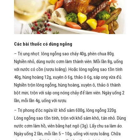
Các bài thuốc có dùng ngỗng
– Trị ung nhọt: lông ngỗng sao cháy 40g, phèn chua 80g.
Nghiền nhỏ, dùng nước cơm làm thành viên. Mỗi lần 8g, uống
với nước có cồn (rượu loãng). Hoặc lông ngỗng sao tồn tính
40g, hùng hoàng 12g, xuyên ô 6g, thảo ô 6g, sáp ong vừa đủ.
Nghiền trộn lông ngỗng, hùng hoàng, xuyên ô, thảo ô thành
bột mịn; trộn với sáp ong nóng chảy để làm viên. Ngày uống 2
lần, mỗi lần 4g, uống với rượu.
– Trị phong độc ngứa lở: khổ sâm 600g, lông ngỗng 320g.
Lông ngỗng sao tồn tính, trộn với khổ sâm khô, tán nhỏ. Dùng
nước cơm làm hồ, viên bằng hạt ngô (3g). Lấy chu sa làm áo.
Ngày uống 2 lần, mỗi lần 5 – 10g, uống với rượu loãng. Chữa