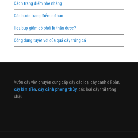
Cách trang điểm nhẹ nhàng
Các bước trang điểm cơ bản
Hoa bụp giấm có phải là thần dược?
Công dụng tuyệt vời của quả cây trứng cá
Vườn cây việt chuyên cung cấp cây các loại cây cảnh để bàn,
cây kim tiền
,
cây cảnh phong thủy
, các loại cây trái trồng
chậu