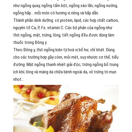
như ngỗng quay, ngỗng tẩm bột, ngỗng xào lăn, ngỗng nướng,
ngỗng hấp… mỗi món có hương vị riêng và hấp dẫn.
Thành phần dinh dưỡng: có protein, lipid, các hợp chất carbon,
nguyên tố Ca, P, Fe, vitamin C. Các bộ phận của ngỗng như
thịt ngỗng, mật, trứng, lông, tiết ngỗng đều được dùng làm
thuốc trong Đông y.
Theo Đông y, thịt ngỗng kiện tỳ hoà vị bổ hư, chỉ khát. Dùng
cho các trường hợp gầy còm, mỏi mệt, suy nhược cơ thể, tiểu
đường. Mật ngỗng thanh nhiệt giải độc; trứng ngỗng bổ trung
ích khí; lông và màng da chữa bệnh ngoài da, vỏ trứng trị mụn
nhọt…