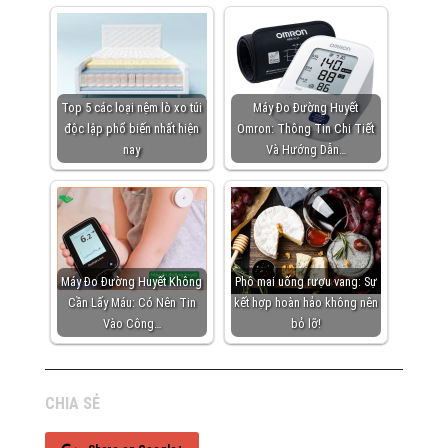
Top 5 các loại nệm lò xo túi
Máy Đo Đường Huyết
độc lập phổ biến nhất hiện
Omron: Thông Tin Chi Tiết
nay
Và Hướng Dẫn…
Máy Đo Đường Huyết Không
Phô mai uống rượu vang: Sự
Cần Lấy Máu: Có Nên Tin
kết hợp hoàn hảo không nên
Vào Công…
bỏ lỡ!
CHIA SẺ