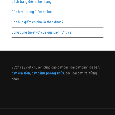
Cách trang điểm nhẹ nhàng
Các bước trang điểm cơ bản
Hoa bụp giấm có phải là thần dược?
Công dụng tuyệt vời của quả cây trứng cá
Vườn cây việt chuyên cung cấp cây các loại cây cảnh để bàn,
cây kim tiền
,
cây cảnh phong thủy
, các loại cây trái trồng
chậu