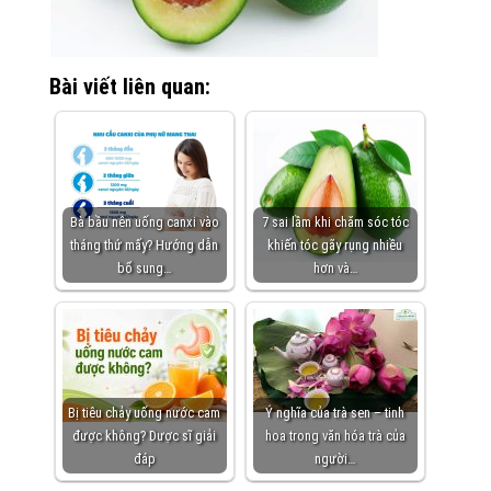
Bài viết liên quan:
Bà bầu nên uống canxi vào
7 sai lầm khi chăm sóc tóc
tháng thứ mấy? Hướng dẫn
khiến tóc gãy rụng nhiều
bổ sung…
hơn và…
Bị tiêu chảy uống nước cam
Ý nghĩa của trà sen – tinh
được không? Dược sĩ giải
hoa trong văn hóa trà của
đáp
người…