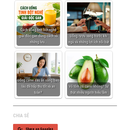
Cách uống tinh bột nghệ
giải độc gan đúng cách và
Uống rượu vang trước khi
những lưu…
ngủ và những lợi ích nổi bật
Uống canxi sau ăn sáng bao
lâu để hấp thu tốt và an
Vỏ tôm có canxi không? Sự
toàn?
thật nhiều người hiểu lầm
CHIA SẺ
Share on Google+