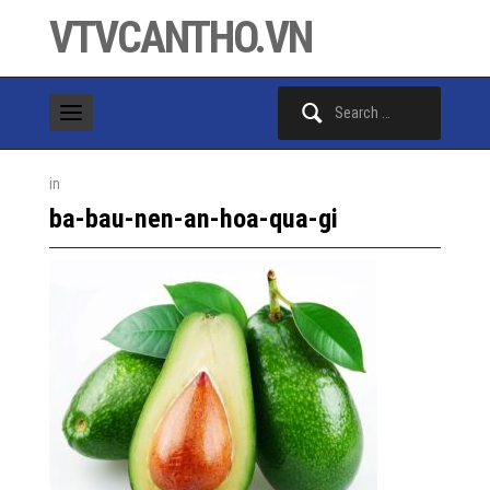
VTVCANTHO.VN
Search
for:
in
ba-bau-nen-an-hoa-qua-gi