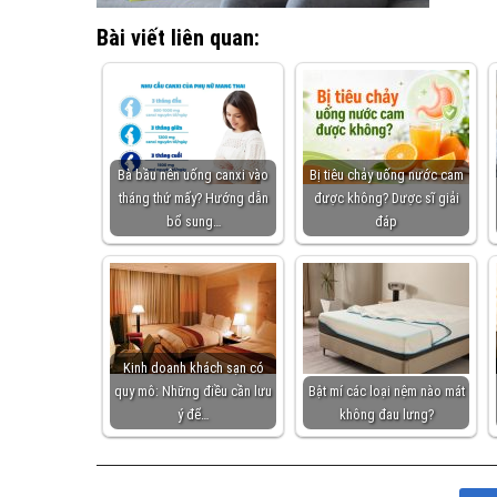
Bài viết liên quan:
Bà bầu nên uống canxi vào
Bị tiêu chảy uống nước cam
tháng thứ mấy? Hướng dẫn
được không? Dược sĩ giải
bổ sung…
đáp
Kinh doanh khách sạn có
quy mô: Những điều cần lưu
Bật mí các loại nệm nào mát
ý để…
không đau lưng?