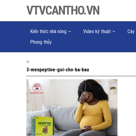
VTVCANTHO.VN
Kiến thức nhà nông
Video kỹ thuật
Cây 
Phong thủy
in
3-menpeptine-goi-cho-ba-bau