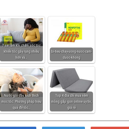
7 sai lầm khi chăm sóc tóc
khiến tóc gãy rụng nhiều
bi-tieu-chay-uong-nuoc-cam-
hơn và…
duoc-khong
Nước gội đầu kích thích
Top 4 địa chỉ mua nệm
mọc tóc: Phương pháp hiệu
mỏng gấp gọn online uy tín,
quả để tóc…
giá rẻ