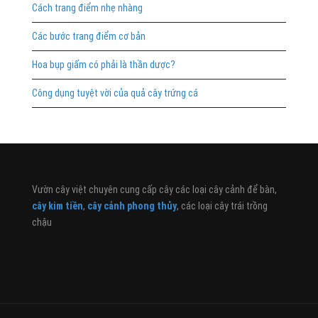
Cách trang điểm nhẹ nhàng
Các bước trang điểm cơ bản
Hoa bụp giấm có phải là thần dược?
Công dụng tuyệt vời của quả cây trứng cá
Vườn cây việt chuyên cung cấp cây các loại cây cảnh để bàn,
cây kim tiền
,
cây cảnh phong thủy
, các loại cây trái trồng
chậu