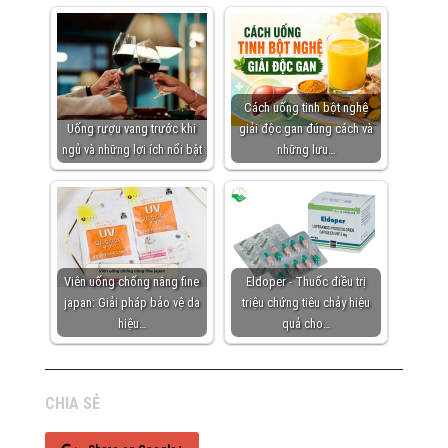
Cách uống tinh bột nghệ
Uống rượu vang trước khi
giải độc gan đúng cách và
ngủ và những lợi ích nổi bật
những lưu…
Viên uống chống nắng fine
Eldoper - Thuốc điều trị
japan: Giải pháp bảo vệ da
triệu chứng tiêu chảy hiệu
hiệu…
quả cho…
CHIA SẺ