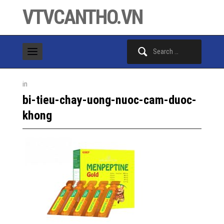
VTVCANTHO.VN
Search
for:
in
bi-tieu-chay-uong-nuoc-cam-duoc-
khong