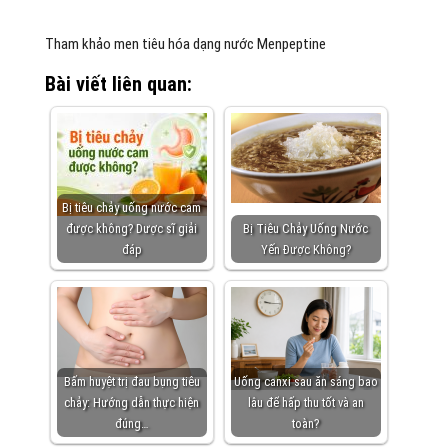
Tham khảo men tiêu hóa dạng nước Menpeptine
Bài viết liên quan:
Bị tiêu chảy uống nước cam
được không? Dược sĩ giải
Bị Tiêu Chảy Uống Nước
đáp
Yến Được Không?
Bấm huyệt trị đau bụng tiêu
Uống canxi sau ăn sáng bao
chảy: Hướng dẫn thực hiện
lâu để hấp thu tốt và an
đúng…
toàn?