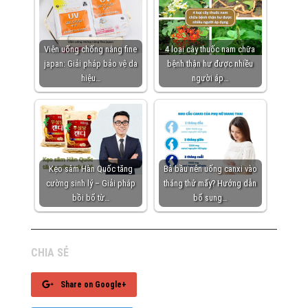
Viên uống chống nắng fine
4 loại cây thuốc nam chữa
japan: Giải pháp bảo vệ da
bệnh thận hư được nhiều
hiệu…
người áp…
Kẹo sâm Hàn Quốc tăng
Bà bầu nên uống canxi vào
cường sinh lý – Giải pháp
tháng thứ mấy? Hướng dẫn
bồi bổ từ…
bổ sung…
CHIA SẺ
Share on Google+