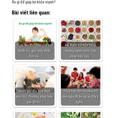
Ăn gì để giúp bé khỏe mạnh?
Bài viết liên quan:
7 sai lầm khi chăm sóc tóc
Bài thuốc bổ thận tráng
khiến tóc gãy rụng nhiều
dương ngâm rượu: Giải
hơn và…
pháp hiệu quả…
Nước gội đầu kích thích
Tổng hợp 30+ lời chúc bố
mọc tóc: Phương pháp hiệu
mẹ ngày tết ấm áp và đầy ý
quả để tóc…
nghĩa…