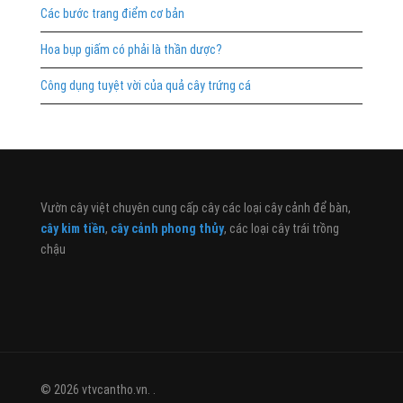
Các bước trang điểm cơ bản
Hoa bụp giấm có phải là thần dược?
Công dụng tuyệt vời của quả cây trứng cá
Vườn cây việt chuyên cung cấp cây các loại cây cảnh để bàn,
cây kim tiền
,
cây cảnh phong thủy
, các loại cây trái trồng
chậu
© 2026 vtvcantho.vn. .