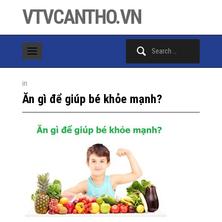
VTVCANTHO.VN
Search
for:
in
Ăn gì để giúp bé khỏe mạnh?