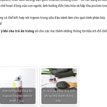
c chế hoạt động của con người, ảnh hưởng đến tiêu hóa và hấp thụ protein tr
rứng có thể kết hợp với trypsin trong sữa đậu nành làm cho quá trình phân hủy
ể.
ý khi cho trẻ ăn trứng
sẽ cho các mẹ thêm những thông tin hữu ích để chế
Kem Dưỡng Ẩm Vùng Kín
10 cách tẩy trắng răng miễn
Vagisan FeuchtCreme Dr.
phí tại nhà nhanh chóng,
Wolff – Giải…
hiệu…