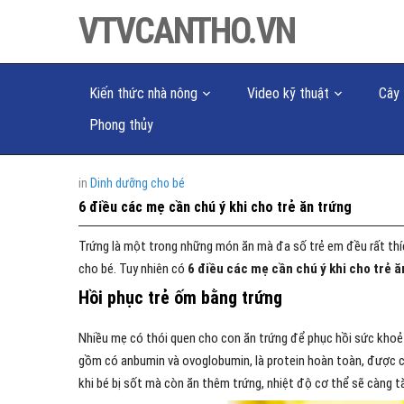
VTVCANTHO.VN
Kiến thức nhà nông
Video kỹ thuật
Cây 
Phong thủy
in
Dinh dưỡng cho bé
6 điều các mẹ cần chú ý khi cho trẻ ăn trứng
Trứng là một trong những món ăn mà đa số trẻ em đều rất thí
cho bé. Tuy nhiên có
6 điều các mẹ cần chú ý khi cho trẻ ă
Hồi phục trẻ ốm bằng trứng
Nhiều mẹ có thói quen cho con ăn trứng để phục hồi sức khoẻ 
gồm có anbumin và ovoglobumin, là protein hoàn toàn, được cơ
khi bé bị sốt mà còn ăn thêm trứng, nhiệt độ cơ thể sẽ càng 