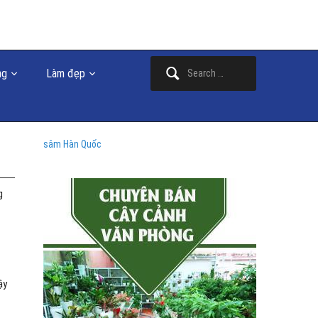
Search
ng
Làm đẹp
for:
sâm Hàn Quốc
g
ậy