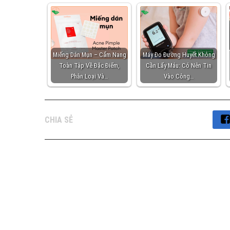
Miếng Dán Mụn – Cẩm Nang
Máy Đo Đường Huyết Không
Toàn Tập Về Đặc Điểm,
Cần Lấy Máu: Có Nên Tin
Phân Loại Và…
Vào Công…
CHIA SẺ