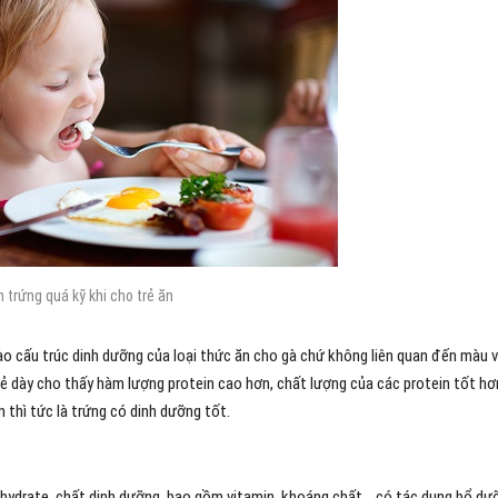
 trứng quá kỹ khi cho trẻ ăn
yếu vào cấu trúc dinh dưỡng của loại thức ăn cho gà chứ không liên quan đến màu 
 và có vẻ dày cho thấy hàm lượng protein cao hơn, chất lượng của các protein tốt hơ
thì tức là trứng có dinh dưỡng tốt.
rbohydrate, chất dinh dưỡng, bao gồm vitamin, khoáng chất… có tác dụng bổ dư