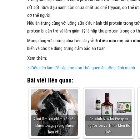
rất tốt. Sữa đậu nành còn chứa chất ức chế trypsin, có thể ứ
cơ thể người.
Nếu ăn trứng cùng với uống sữa đậu nành thì protein trong t
protein bị cản trở và làm giảm tỷ lệ hấp thụ protein trong cơ th
Mong rằng với những chia trên đây về
6 điều các mẹ cần chú 
biến và cho bé dùng trứng đảm bảo an toàn.
Xem thêm:
5 điều nên làm để tâp cho con thói quen ăn uống lành mạnh
Bài viết liên quan:
7 sai lầm khi chăm sóc tóc
So sánh Siro ho Prospan
khiến tóc gãy rụng nhiều
người lớn và Thiên Môn Bổ
hơn và…
Phổi…