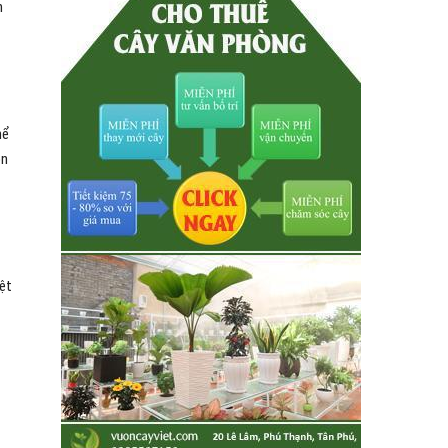
n
ể
on
ệt