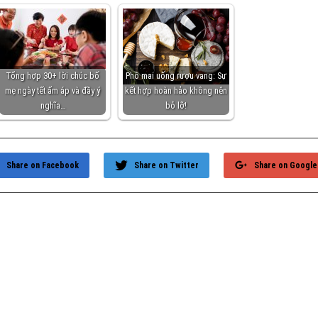
Tổng hợp 30+ lời chúc bố
Phô mai uống rượu vang: Sự
mẹ ngày tết ấm áp và đầy ý
kết hợp hoàn hảo không nên
nghĩa…
bỏ lỡ!
Share on Facebook
Share on Twitter
Share on Google