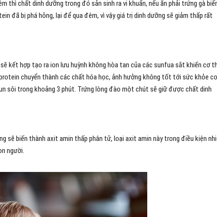
 thì chất dinh dưỡng trong đó sản sinh ra vi khuẩn, nếu ăn phải trứng gà biế
ein đã bị phá hỏng, lại để qua đêm, vì vậy giá trị dinh dưỡng sẽ giảm thấp rất
ắt sẽ kết hợp tạo ra ion lưu huỳnh không hòa tan của các sunfua sắt khiến cơ th
in protein chuyển thành các chất hóa học, ảnh hưởng không tốt tới sức khỏe c
 đun sôi trong khoảng 3 phút. Trứng lòng đào một chút sẽ giữ được chất dinh
́ng sẽ biến thành axit amin thấp phân tử, loại axit amin này trong điều kiện nhi
on người.