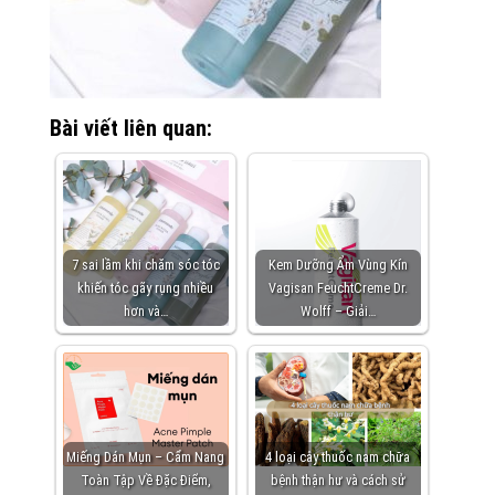
Bài viết liên quan:
7 sai lầm khi chăm sóc tóc
Kem Dưỡng Ẩm Vùng Kín
khiến tóc gãy rụng nhiều
Vagisan FeuchtCreme Dr.
hơn và…
Wolff – Giải…
Miếng Dán Mụn – Cẩm Nang
4 loại cây thuốc nam chữa
Toàn Tập Về Đặc Điểm,
bệnh thận hư và cách sử