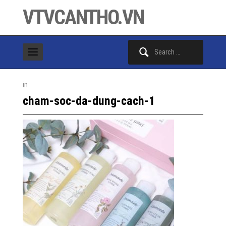
VTVCANTHO.VN
Search
for:
in
cham-soc-da-dung-cach-1