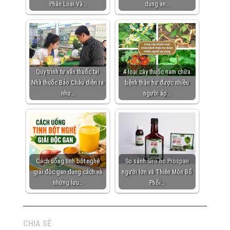
Phân Loại Và…
dụng an…
Quy trình tư vấn thuốc tại
4 loại cây thuốc nam chữa
Nhà thuốc Bảo Châu diễn ra
bệnh thận hư được nhiều
như…
người áp…
Cách uống tinh bột nghệ
So sánh Siro ho Prospan
giải độc gan đúng cách và
người lớn và Thiên Môn Bổ
những lưu…
Phổi…
CHIA SẺ