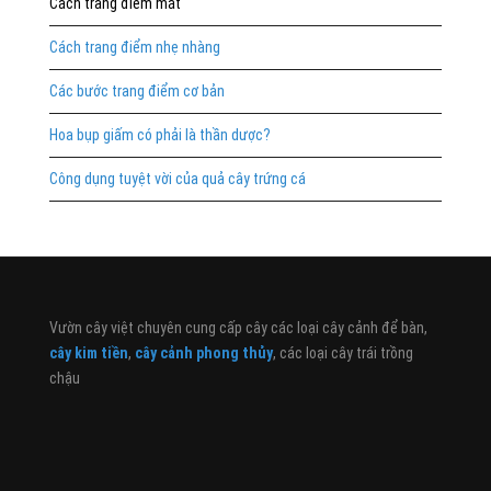
Cách trang điểm mắt
Cách trang điểm nhẹ nhàng
Các bước trang điểm cơ bản
Hoa bụp giấm có phải là thần dược?
Công dụng tuyệt vời của quả cây trứng cá
Vườn cây việt chuyên cung cấp cây các loại cây cảnh để bàn,
cây kim tiền
,
cây cảnh phong thủy
, các loại cây trái trồng
chậu