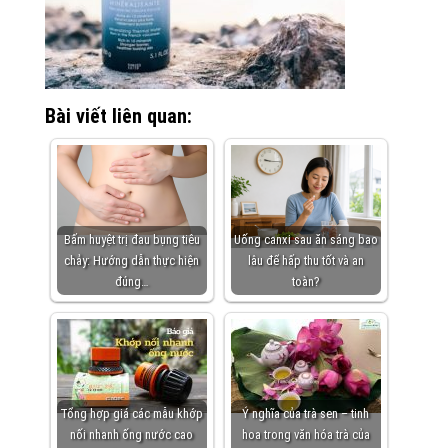
Bài viết liên quan:
Bấm huyệt trị đau bụng tiêu
Uống canxi sau ăn sáng bao
chảy: Hướng dẫn thực hiện
lâu để hấp thu tốt và an
đúng…
toàn?
Tổng hợp giá các mẫu khớp
Ý nghĩa của trà sen – tinh
nối nhanh ống nước cao
hoa trong văn hóa trà của