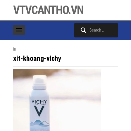
VTVCANTHO.VN
Search
for:
in
xit-khoang-vichy