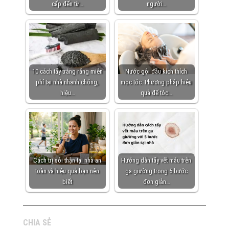
cấp đến từ…
người…
10 cách tẩy trắng răng miễn
Nước gội đầu kích thích
phí tại nhà nhanh chóng,
mọc tóc: Phương pháp hiệu
hiệu…
quả để tóc…
Cách trị sỏi thận tại nhà an
Hướng dẫn tẩy vết máu trên
toàn và hiệu quả bạn nên
ga giường trong 5 bước
biết
đơn giản…
CHIA SẺ