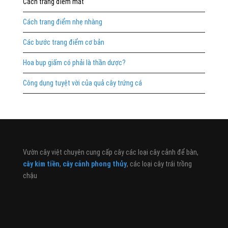
Cách trang điểm mắt
Cách trang điểm nhẹ nhàng
Các bước trang điểm cơ bản
Hoa bụp giấm có phải là thần dược?
Công dụng tuyệt vời của quả cây trứng cá
Vườn cây việt chuyên cung cấp cây các loại cây cảnh để bàn,
cây kim tiền
,
cây cảnh phong thủy
, các loại cây trái trồng
chậu