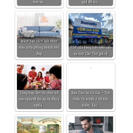
hơn và…
quả để tóc…
Mách bạn cách lựa chọn
mẫu sofa phòng khách nhỏ
TOP cửa hàng bán nệm cao
đẹp
su non Cần Thơ giá rẻ
Tổng hợp 30+ lời chúc bố
Bao Cao Su Có Gai – Tìm
mẹ ngày tết ấm áp và đầy ý
Hiểu Từ A Đến Z Về Đặc
nghĩa…
Điểm, Tác…