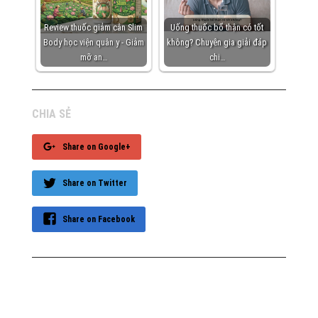
Review thuốc giảm cân Slim
Uống thuốc bổ thận có tốt
Body học viện quân y - Giảm
không? Chuyên gia giải đáp
mỡ an…
chi…
CHIA SẺ
Share on Google+
Share on Twitter
Share on Facebook