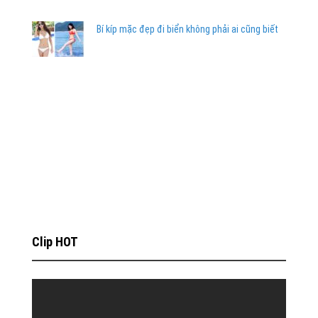
Bí kíp mặc đẹp đi biển không phải ai cũng biết
Clip HOT