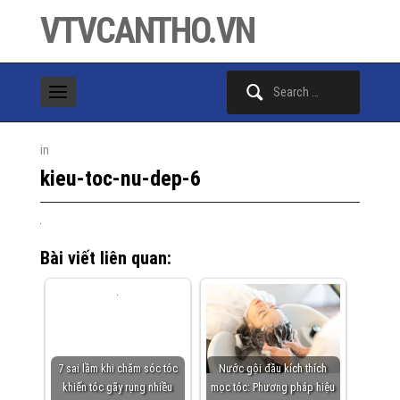
VTVCANTHO.VN
Search
for:
in
kieu-toc-nu-dep-6
Bài viết liên quan:
7 sai lầm khi chăm sóc tóc
Nước gội đầu kích thích
khiến tóc gãy rụng nhiều
mọc tóc: Phương pháp hiệu