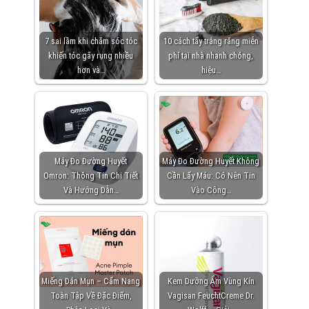
7 sai lầm khi chăm sóc tóc
10 cách tẩy trắng răng miễn
khiến tóc gãy rụng nhiều
phí tại nhà nhanh chóng,
hơn và…
hiệu…
Máy Đo Đường Huyết
Máy Đo Đường Huyết Không
Omron: Thông Tin Chi Tiết
Cần Lấy Máu: Có Nên Tin
Và Hướng Dẫn…
Vào Công…
Miếng Dán Mụn – Cẩm Nang
Kem Dưỡng Ẩm Vùng Kín
Toàn Tập Về Đặc Điểm,
Vagisan FeuchtCreme Dr.