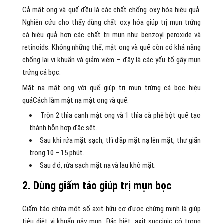
Cả mật ong và quế đều là các chất chống oxy hóa hiệu quả.
Nghiên cứu cho thấy dùng chất oxy hóa giúp trị mụn trứng
cá hiệu quả hơn các chất trị mụn như benzoyl peroxide và
retinoids. Không những thế, mật ong và quế còn có khả năng
chống lại vi khuẩn và giảm viêm – đây là các yếu tố gây mụn
trứng cá bọc.
Mặt nạ mật ong với quế giúp trị mụn trứng cá bọc hiệu
quảCách làm mật nạ mật ong và quế:
Trộn 2 thìa canh mật ong và 1 thìa cà phê bột quế tạo
thành hỗn hợp đặc sệt.
Sau khi rửa mặt sạch, thì đắp mặt nạ lên mặt, thư giãn
trong 10 – 15 phút.
Sau đó, rửa sạch mặt nạ và lau khô mặt.
2. Dùng giấm táo giúp trị mụn bọc
Giấm táo chứa một số axit hữu cơ được chứng minh là giúp
tiêu diệt vi khuẩn gây mụn. Đặc biệt, axit succinic có trong