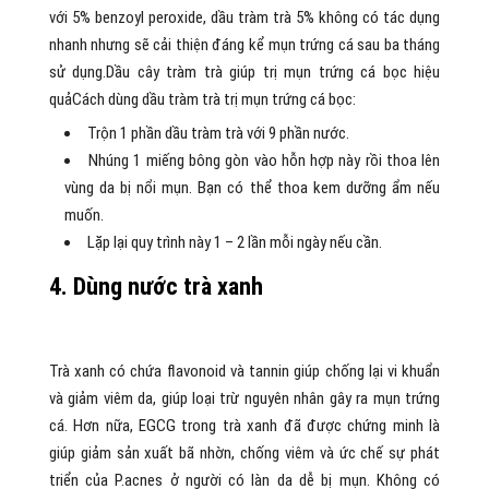
với 5% benzoyl peroxide, dầu tràm trà 5% không có tác dụng
nhanh nhưng sẽ cải thiện đáng kể mụn trứng cá sau ba tháng
sử dụng.Dầu cây tràm trà giúp trị mụn trứng cá bọc hiệu
quảCách dùng dầu tràm trà trị mụn trứng cá bọc:
Trộn 1 phần dầu tràm trà với 9 phần nước.
Nhúng 1 miếng bông gòn vào hỗn hợp này rồi thoa lên
vùng da bị nổi mụn. Bạn có thể thoa kem dưỡng ẩm nếu
muốn.
Lặp lại quy trình này 1 – 2 lần mỗi ngày nếu cần.
4. Dùng nước trà xanh
Trà xanh có chứa flavonoid và tannin giúp chống lại vi khuẩn
và giảm viêm da, giúp loại trừ nguyên nhân gây ra mụn trứng
cá. Hơn nữa, EGCG trong trà xanh đã được chứng minh là
giúp giảm sản xuất bã nhờn, chống viêm và ức chế sự phát
triển của P.acnes ở người có làn da dễ bị mụn. Không có