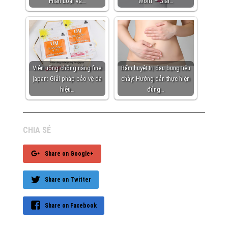
Phân Loại Và…
Wolff – Giải…
Viên uống chống nắng fine
Bấm huyệt trị đau bụng tiêu
japan: Giải pháp bảo vệ da
chảy: Hướng dẫn thực hiện
hiệu…
đúng…
CHIA SẺ
Share on Google+
Share on Twitter
Share on Facebook