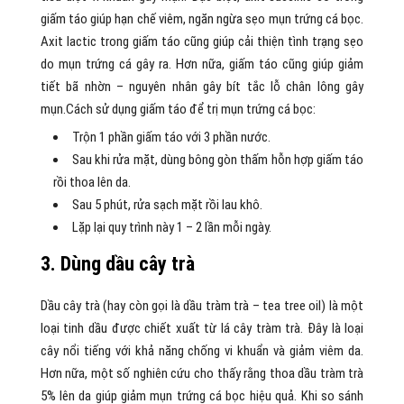
giấm táo giúp hạn chế viêm, ngăn ngừa sẹo mụn trứng cá bọc.
Axit lactic trong giấm táo cũng giúp cải thiện tình trạng sẹo
do mụn trứng cá gây ra. Hơn nữa, giấm táo cũng giúp giảm
tiết bã nhờn – nguyên nhân gây bít tắc lỗ chân lông gây
mụn.Cách sử dụng giấm táo để trị mụn trứng cá bọc:
Trộn 1 phần giấm táo với 3 phần nước.
Sau khi rửa mặt, dùng bông gòn thấm hỗn hợp giấm táo
rồi thoa lên da.
Sau 5 phút, rửa sạch mặt rồi lau khô.
Lặp lại quy trình này 1 – 2 lần mỗi ngày.
3. Dùng dầu cây trà
Dầu cây trà (hay còn gọi là dầu tràm trà – tea tree oil) là một
loại tinh dầu được chiết xuất từ lá cây tràm trà. Đây là loại
cây nổi tiếng với khả năng chống vi khuẩn và giảm viêm da.
Hơn nữa, một số nghiên cứu cho thấy rằng thoa dầu tràm trà
5% lên da giúp giảm mụn trứng cá bọc hiệu quả. Khi so sánh