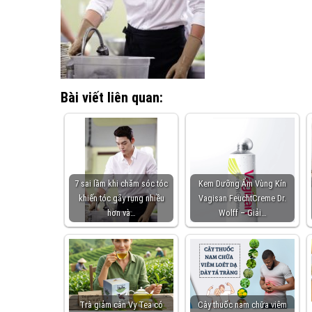
Bài viết liên quan:
7 sai lầm khi chăm sóc tóc
Kem Dưỡng Ẩm Vùng Kín
khiến tóc gãy rụng nhiều
Vagisan FeuchtCreme Dr.
hơn và…
Wolff – Giải…
Trà giảm cân Vy Tea có
Cây thuốc nam chữa viêm