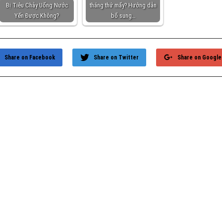
Bị Tiêu Chảy Uống Nước
tháng thứ mấy? Hướng dẫn
Yến Được Không?
bổ sung…
Share on Facebook
Share on Twitter
Share on Google