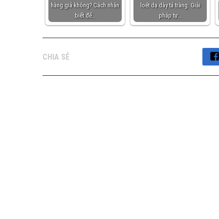
hàng giả không? Cách nhận
loét dạ dày tá tràng: Giải
biết để…
pháp tự…
CHIA SẺ