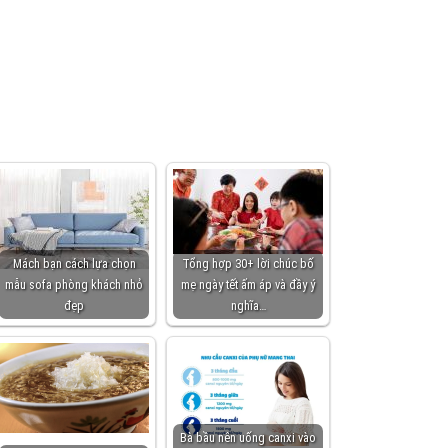
Mách bạn cách lựa chọn
Tổng hợp 30+ lời chúc bố
mẫu sofa phòng khách nhỏ
mẹ ngày tết ấm áp và đầy ý
đẹp
nghĩa…
Bà bầu nên uống canxi vào