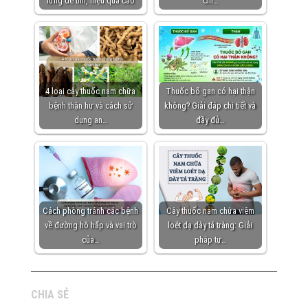
lưng dễ tìm, hiệu quả cao
chi…
4 loại cây thuốc nam chữa
Thuốc bổ gan có hại thận
bệnh thận hư và cách sử
không? Giải đáp chi tiết và
dụng an…
đầy đủ…
Cách phòng tránh các bệnh
Cây thuốc nam chữa viêm
về đường hô hấp và vai trò
loét dạ dày tá tràng: Giải
của…
pháp tự…
CHIA SẺ