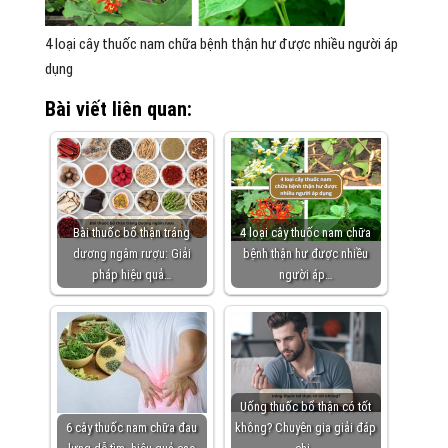
4 loại cây thuốc nam chữa bệnh thận hư được nhiều người áp
dụng
Bài viết liên quan:
Bài thuốc bổ thận tráng
4 loại cây thuốc nam chữa
dương ngâm rượu: Giải
bệnh thận hư được nhiều
pháp hiệu quả…
người áp…
Uống thuốc bổ thận có tốt
6 cây thuốc nam chữa đau
không? Chuyên gia giải đáp