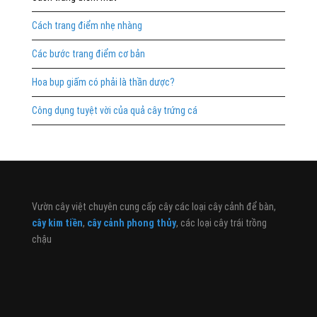
Cách trang điểm nhẹ nhàng
Các bước trang điểm cơ bản
Hoa bụp giấm có phải là thần dược?
Công dụng tuyệt vời của quả cây trứng cá
Vườn cây việt chuyên cung cấp cây các loại cây cảnh để bàn,
cây kim tiền
,
cây cảnh phong thủy
, các loại cây trái trồng
chậu