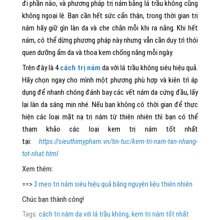
đi phần nào, và phương pháp trị nám bằng lá trầu không cũng
không ngoại lệ. Bạn cần hết sức cẩn thận, trong thời gian trị
nám hãy giữ gìn làn da và che chắn mỗi khi ra nắng. Khi hết
nám, có thể dừng phương pháp này nhưng vẫn cần duy trì thói
quen dưỡng ẩm da và thoa kem chống nắng mỗi ngày.
Trên đây là 4
cách trị nám
da với lá trầu không siêu hiệu quả.
Hãy chọn ngay cho mình một phương phù hợp và kiên trì áp
dụng để nhanh chóng đánh bay các vết nám da cứng đầu, lấy
lại làn da sáng mịn nhé. Nếu bạn không có thời gian để thực
hiện các loại mặt nạ trị nám từ thiên nhiên thì bạn có thể
tham khảo các loại kem trị nám tốt nhất
tại:
https://sieuthimypham.vn/tin-tuc/kem-tri-nam-tan-nhang-
tot-nhat.html
Xem thêm:
==>
3 mẹo trị nám siêu hiệu quả bằng nguyên liệu thiên nhiên
Chúc bạn thành công!
Tags:
cách trị nám da với lá trầu không
,
kem trị nám tốt nhất