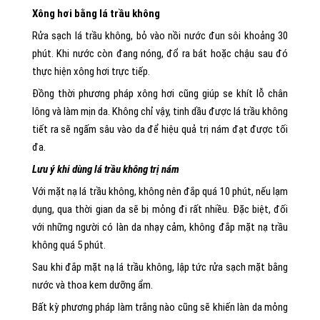
Xông hơi bằng lá trầu không
Rửa sạch lá trầu không, bỏ vào nồi nước đun sôi khoảng 30
phút. Khi nước còn đang nóng, đổ ra bát hoặc chậu sau đó
thực hiện xông hơi trực tiếp.
Đồng thời phương pháp xông hơi cũng giúp se khít lỗ chân
lông và làm mịn da. Không chỉ vậy, tinh dầu được lá trầu không
tiết ra sẽ ngấm sâu vào da để hiệu quả trị nám đạt được tối
đa.
Lưu ý khi dùng lá trầu không trị nám
Với mặt nạ lá trầu không, không nên đắp quá 10 phút, nếu lạm
dụng, qua thời gian da sẽ bị mỏng đi rất nhiều. Đặc biệt, đối
với những người có làn da nhạy cảm, không đắp mặt nạ trầu
không quá 5 phút.
Sau khi đắp mặt nạ lá trầu không, lập tức rửa sạch mặt bằng
nước và thoa kem dưỡng ẩm.
Bất kỳ phương pháp làm trắng nào cũng sẽ khiến làn da mỏng