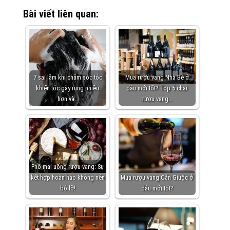
Bài viết liên quan:
7 sai lầm khi chăm sóc tóc
Mua rượu vang Nhà Bè ở
khiến tóc gãy rụng nhiều
đâu mới tốt? Top 5 chai
hơn và…
rượu vang…
Phô mai uống rượu vang: Sự
kết hợp hoàn hảo không nên
Mua rượu vang Cần Giuộc ở
bỏ lỡ!
đâu mới tốt?