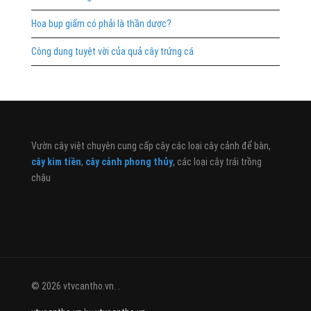
Hoa bụp giấm có phải là thần dược?
Công dụng tuyệt vời của quả cây trứng cá
Vườn cây việt chuyên cung cấp cây các loại cây cảnh để bàn,
cây kim tiền
,
cây cảnh phong thủy
, các loại cây trái trồng
chậu
© 2026 vtvcantho.vn. .