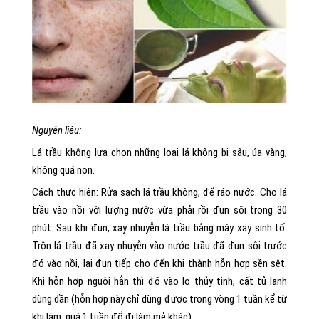
Nguyên liệu:
Lá trầu không lựa chọn những loại lá không bị sâu, úa vàng,
không quá non.
Cách thực hiện: Rửa sạch lá trầu không, để ráo nước. Cho lá
trầu vào nồi với lượng nước vừa phải rồi đun sôi trong 30
phút. Sau khi đun, xay nhuyễn lá trầu bằng máy xay sinh tố.
Trộn lá trầu đã xay nhuyễn vào nước trầu đã đun sôi trước
đó vào nồi, lại đun tiếp cho đến khi thành hỗn hợp sền sệt.
Khi hỗn hợp nguội hẳn thì đổ vào lọ thủy tinh, cất tủ lạnh
dùng dần (hỗn hợp này chỉ dùng được trong vòng 1 tuần kể từ
khi làm, quá 1 tuần đổ đi làm mẻ khác).