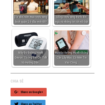
[Tư vấn] Nên mua rượu vang
Uống rượu vang trước khi
bịch quận 2 ở đâu mới tốt?
ngủ và những lợi ích nổi bật
Máy Đo Đường Huyết
Máy Đo Đường Huyết Không
Omron: Thông Tin Chi Tiết
Cần Lấy Máu: Có Nên Tin
Và Hướng Dẫn…
Vào Công…
CHIA SẺ
Share on Google+
Share on Twitter