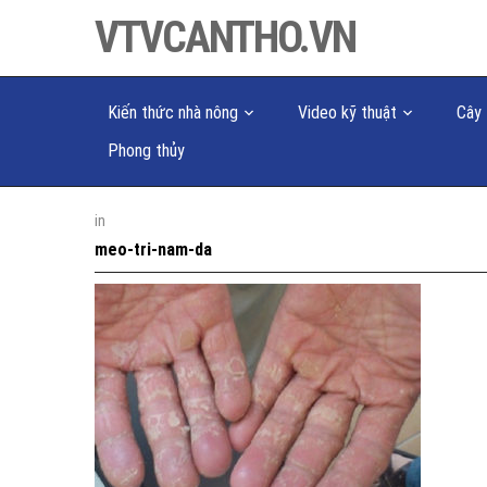
VTVCANTHO.VN
Kiến thức nhà nông
Video kỹ thuật
Cây 
Phong thủy
in
meo-tri-nam-da