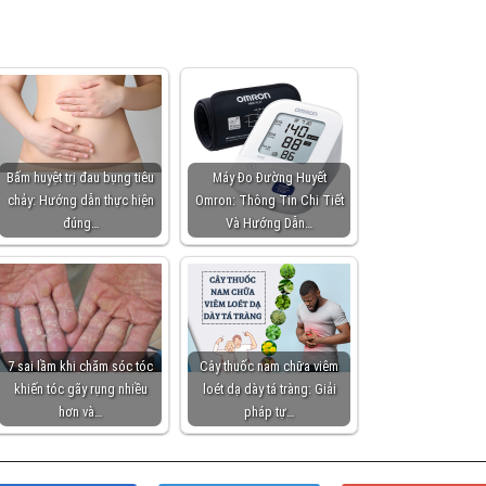
Bấm huyệt trị đau bụng tiêu
Máy Đo Đường Huyết
chảy: Hướng dẫn thực hiện
Omron: Thông Tin Chi Tiết
đúng…
Và Hướng Dẫn…
7 sai lầm khi chăm sóc tóc
Cây thuốc nam chữa viêm
khiến tóc gãy rụng nhiều
loét dạ dày tá tràng: Giải
hơn và…
pháp tự…