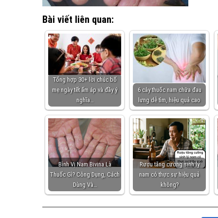
Bài viết liên quan:
Tổng hợp 30+ lời chúc bố
mẹ ngày tết ấm áp và đầy ý
6 cây thuốc nam chữa đau
nghĩa…
lưng dễ tìm, hiệu quả cao
Bình Vị Nam Bivina Là
Rượu tăng cường sinh lý
Thuốc Gì? Công Dụng, Cách
nam có thực sự hiệu quả
Dùng Và…
không?