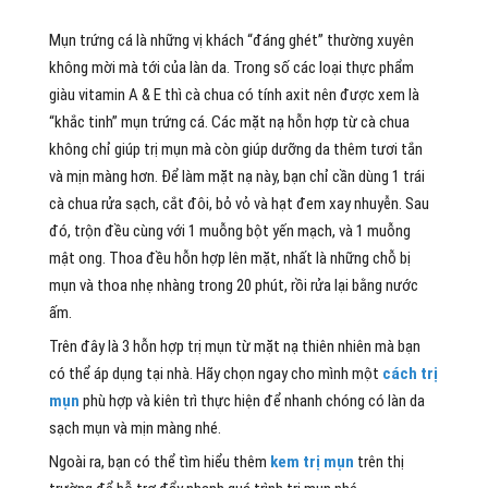
Mụn trứng cá là những vị khách “đáng ghét” thường xuyên
không mời mà tới của làn da. Trong số các loại thực phẩm
giàu vitamin A & E thì cà chua có tính axit nên được xem là
“khắc tinh” mụn trứng cá. Các mặt nạ hỗn hợp từ cà chua
không chỉ giúp trị mụn mà còn giúp dưỡng da thêm tươi tắn
và mịn màng hơn. Để làm mặt nạ này, bạn chỉ cần dùng 1 trái
cà chua rửa sạch, cắt đôi, bỏ vỏ và hạt đem xay nhuyễn. Sau
đó, trộn đều cùng với 1 muỗng bột yến mạch, và 1 muỗng
mật ong. Thoa đều hỗn hợp lên mặt, nhất là những chỗ bị
mụn và thoa nhẹ nhàng trong 20 phút, rồi rửa lại bằng nước
ấm.
Trên đây là 3 hỗn hợp trị mụn từ mặt nạ thiên nhiên mà bạn
có thể áp dụng tại nhà. Hãy chọn ngay cho mình một
cách trị
mụn
phù hợp và kiên trì thực hiện để nhanh chóng có làn da
sạch mụn và mịn màng nhé.
Ngoài ra, bạn có thể tìm hiểu thêm
kem trị mụn
trên thị