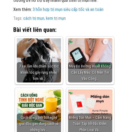
trường để hỗ trợ đẩy nhanh quá trình trị mụn nhé.
Xem thêm:
3 hỗn hợp trị mụn siêu cấp tốc và an toàn
Tags:
cách trị mụn
,
kem trị mụn
Bài viết liên quan:
7 sai lầm khi chăm sóc tóc
Máy Đo Đường Huyết Không
khiến tóc gãy rụng nhiều
Cần Lấy Máu: Có Nên Tin
hơn và…
Vào Công…
Cách uống tinh bột nghệ
Miếng Dán Mụn – Cẩm Nang
giải độc gan đúng cách và
Toàn Tập Về Đặc Điểm,
những lưu…
Phân Loại Và…