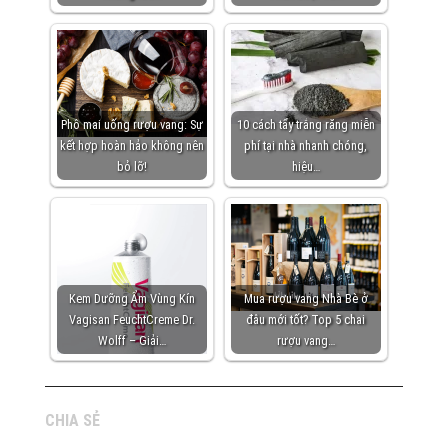
Phô mai uống rượu vang: Sự
10 cách tẩy trắng răng miễn
kết hợp hoàn hảo không nên
phí tại nhà nhanh chóng,
bỏ lỡ!
hiệu…
Kem Dưỡng Ẩm Vùng Kín
Mua rượu vang Nhà Bè ở
Vagisan FeuchtCreme Dr.
đâu mới tốt? Top 5 chai
Wolff – Giải…
rượu vang…
CHIA SẺ