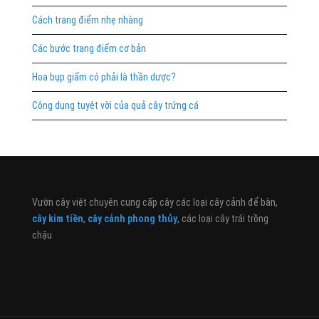
Cách trang điểm nhẹ nhàng
Các bước trang điểm cơ bản
Hoa bụp giấm có phải là thần dược?
Công dụng tuyệt vời của quả cây trứng cá
Vườn cây việt chuyên cung cấp cây các loại cây cảnh để bàn,
cây kim tiền
,
cây cảnh phong thủy
, các loại cây trái trồng
chậu