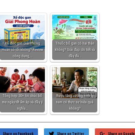
Xổ độc gan Giải Phong
Thuốc bổ gan có hại thận
Hoàn có tốt không? Review
không? Giải đáp chi tiết và
công dụng,…
đầy đủ…
Tổng hợp 30+ lời chúc bố
Rượu tăng cường sinh lý
mẹ ngày tết ấm áp và đầy ý
nam có thực sự hiệu quả
nghĩa…
không?
Share on Facebook
Share on Twitter
Share on Google