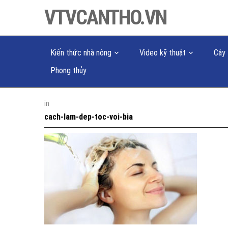
VTVCANTHO.VN
Kiến thức nhà nông
Video kỹ thuật
Cây 
Phong thủy
in
cach-lam-dep-toc-voi-bia