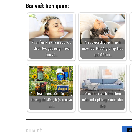
Bài viết liên quan:
7 sai lầm khi chăm sóc tóc
Nước gội đầu kích thích
khiến tóc gãy rụng nhiều
mọc tóc: Phương pháp hiệu
hơn và…
quả để tóc…
Các loại thuốc bổ thận tráng
Mách bạn cách lựa chọn
dương dễ kiếm, hiệu quả và
mẫu sofa phòng khách nhỏ
an…
đẹp
CHIA SẺ