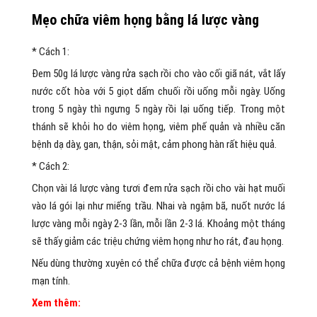
Mẹo chữa viêm họng bằng lá lược vàng
* Cách 1:
Đem 50g lá lược vàng rửa sạch rồi cho vào cối giã nát, vắt lấy
nước cốt hòa với 5 giọt dấm chuối rồi uống mỗi ngày. Uống
trong 5 ngày thì ngưng 5 ngày rồi lại uống tiếp. Trong một
thánh sẽ khỏi ho do viêm họng, viêm phế quản và nhiều căn
bệnh dạ dày, gan, thận, sỏi mật, cảm phong hàn rất hiệu quả.
* Cách 2:
Chọn vài lá lược vàng tươi đem rửa sạch rồi cho vài hạt muối
vào lá gói lại như miếng trầu. Nhai và ngậm bã, nuốt nước lá
lược vàng mỗi ngày 2-3 lần, mỗi lần 2-3 lá. Khoảng một tháng
sẽ thấy giảm các triệu chứng viêm họng như ho rát, đau họng.
Nếu dùng thường xuyên có thể chữa được cả bệnh viêm họng
mạn tính.
Xem thêm: