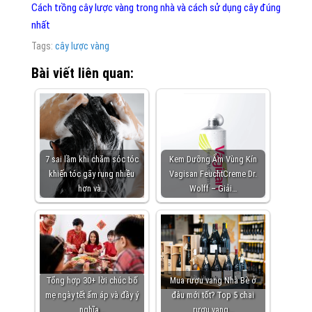
Cách trồng cây lược vàng trong nhà và cách sử dụng cây đúng
nhất
Tags:
cây lược vàng
Bài viết liên quan:
7 sai lầm khi chăm sóc tóc
Kem Dưỡng Ẩm Vùng Kín
khiến tóc gãy rụng nhiều
Vagisan FeuchtCreme Dr.
hơn và…
Wolff – Giải…
Tổng hợp 30+ lời chúc bố
Mua rượu vang Nhà Bè ở
mẹ ngày tết ấm áp và đầy ý
đâu mới tốt? Top 5 chai
nghĩa…
rượu vang…