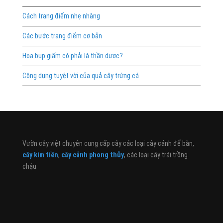
Cách trang điểm nhẹ nhàng
Các bước trang điểm cơ bản
Hoa bụp giấm có phải là thần dược?
Công dụng tuyệt vời của quả cây trứng cá
Vườn cây việt chuyên cung cấp cây các loại cây cảnh để bàn,
cây kim tiền
,
cây cảnh phong thủy
, các loại cây trái trồng
chậu