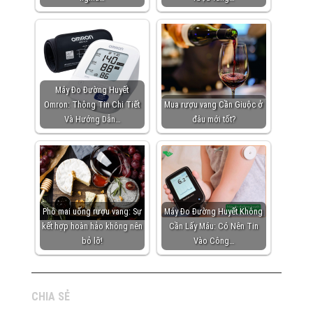
Máy Đo Đường Huyết
Omron: Thông Tin Chi Tiết
Mua rượu vang Cần Giuộc ở
Và Hướng Dẫn…
đâu mới tốt?
Phô mai uống rượu vang: Sự
Máy Đo Đường Huyết Không
kết hợp hoàn hảo không nên
Cần Lấy Máu: Có Nên Tin
bỏ lỡ!
Vào Công…
CHIA SẺ