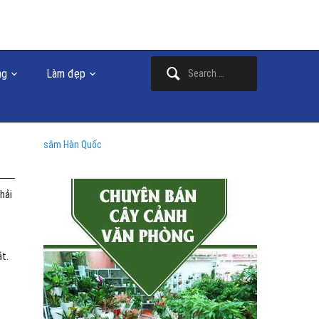
Search
ng
Làm đẹp
for:
sâm Hàn Quốc
hải
ắt.