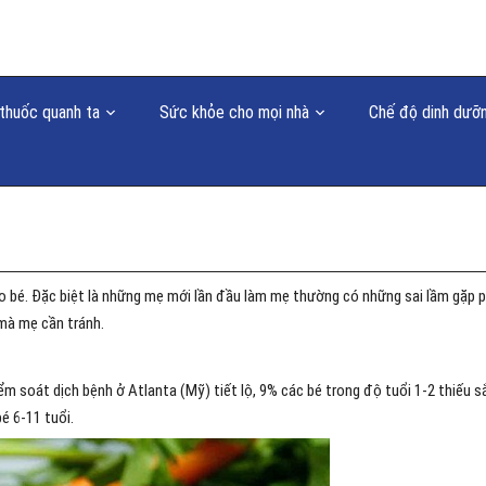
thuốc quanh ta
Sức khỏe cho mọi nhà
Chế độ dinh dưỡ
 bé. Đặc biệt là những mẹ mới lần đầu làm mẹ thường có những sai lầm gặp p
 mà mẹ cần tránh.
iểm soát dịch bệnh ở Atlanta (Mỹ) tiết lộ, 9% các bé trong độ tuổi 1-2 thiếu s
é 6-11 tuổi.