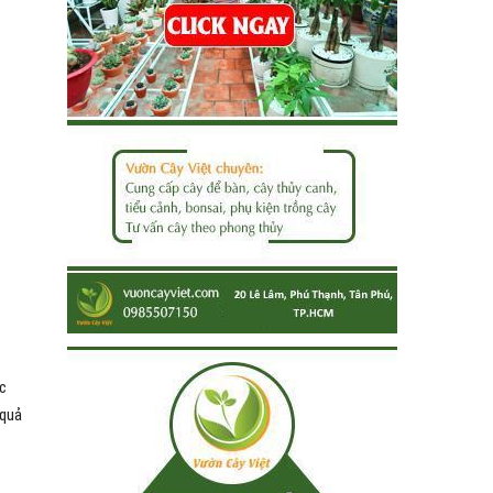
ạc
 quả