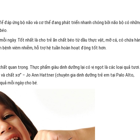
để đáp ứng bộ não và cơ thể đang phát triển nhanh chóng bởi não bộ có nhữn
 béo.
mỗi ngày. Tốt nhất là cho trẻ ăn chất béo từ dầu thực vật, mỡ cá, có chứa h
n bệnh viêm nhiễm, hỗ trợ hệ tuần hoàn hoạt động tốt hơn.
hất quan trọng. Thực phẩm giàu dinh dưỡng lại có vị ngọt là các loại quả tươi.
và chất xơ” – Jo Ann Hattner (chuyên gia dinh dưỡng trẻ em tại Palo Alto,
 quả mỗi ngày cho bé.