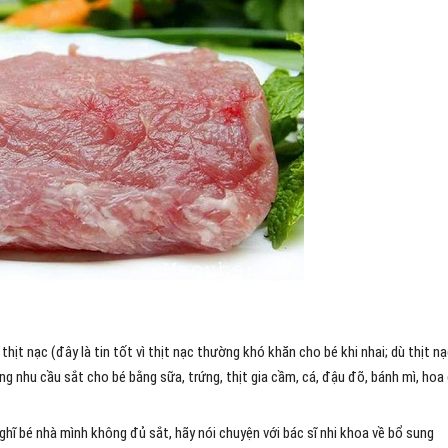
ịt nạc (đây là tin tốt vì thịt nạc thường khó khăn cho bé khi nhai; dù thịt n
ứng nhu cầu sắt cho bé bằng sữa, trứng, thịt gia cầm, cá, đậu đõ, bánh mì, hoa
ghĩ bé nhà mình không đủ sắt, hãy nói chuyện với bác sĩ nhi khoa về bổ sung