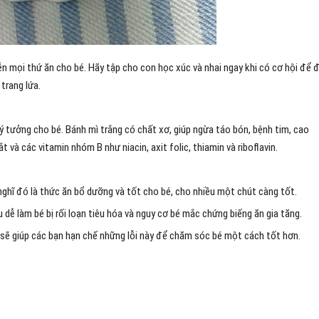
n mọi thứ ăn cho bé. Hãy tập cho con học xúc và nhai ngay khi có cơ hội để 
trang lứa.
lý tưởng cho bé. Bánh mì trắng có chất xơ, giúp ngừa táo bón, bệnh tim, cao
 và các vitamin nhóm B như niacin, axit folic, thiamin và riboflavin.
 nghĩ đó là thức ăn bổ dưỡng và tốt cho bé, cho nhiều một chút càng tốt.
dễ làm bé bị rối loạn tiêu hóa và nguy cơ bé mắc chứng biếng ăn gia tăng.
é sẽ giúp các bạn hạn chế những lỗi này để chăm sóc bé một cách tốt hơn.