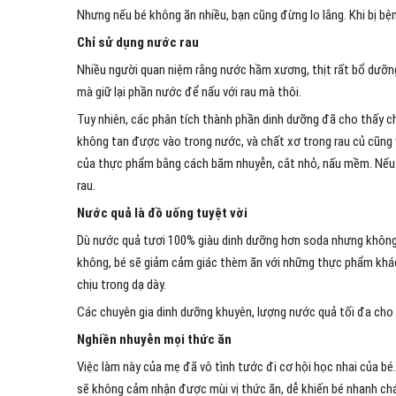
Nhưng nếu bé không ăn nhiều, bạn cũng đừng lo lắng. Khi bị bện
Chỉ sử dụng nước rau
Nhiều người quan niệm rằng nước hầm xương, thịt rất bổ dưỡng .
mà giữ lại phần nước để nấu với rau mà thôi.
Tuy nhiên, các phân tích thành phần dinh dưỡng đã cho thấy ch
không tan được vào trong nước, và chất xơ trong rau củ cũng v
của thực phẩm bằng cách băm nhuyễn, cắt nhỏ, nấu mềm. Nếu c
rau.
Nước quả là đồ uống tuyệt vời
Dù nước quả tươi 100% giàu dinh dưỡng hơn soda nhưng không 
không, bé sẽ giảm cảm giác thèm ăn với những thực phẩm khá
chịu trong dạ dày.
Các chuyên gia dinh dưỡng khuyên, lượng nước quả tối đa cho 
Nghiền nhuyễn mọi thức ăn
Việc làm này của mẹ đã vô tình tước đi cơ hội học nhai của bé
sẽ không cảm nhận được mùi vị thức ăn, dễ khiến bé nhanh ch