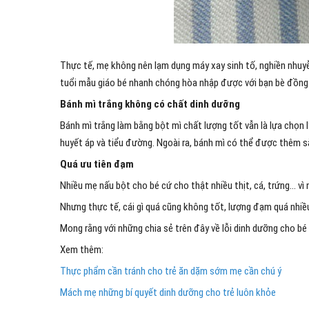
Thực tế, mẹ không nên lạm dụng máy xay sinh tố, nghiền nhuyễ
tuổi mẫu giáo bé nhanh chóng hòa nhập được với bạn bè đồng 
Bánh mì trắng không có chất dinh dưỡng
Bánh mì trắng làm bằng bột mì chất lượng tốt vẫn là lựa chọn 
huyết áp và tiểu đường. Ngoài ra, bánh mì có thể được thêm sắt
Quá ưu tiên đạm
Nhiều mẹ nấu bột cho bé cứ cho thật nhiều thịt, cá, trứng… vì
Nhưng thực tế, cái gì quá cũng không tốt, lượng đạm quá nhiều 
Mong rằng với những chia sẻ trên đây về lỗi dinh dưỡng cho b
Xem thêm:
Thực phẩm cần tránh cho trẻ ăn dặm sớm mẹ cần chú ý
Mách mẹ những bí quyết dinh dưỡng cho trẻ luôn khỏe