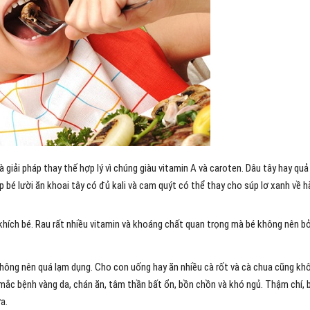
giải pháp thay thế hợp lý vì chúng giàu vitamin A và caroten. Dâu tây hay quả
úp bé lười ăn khoai tây có đủ kali và cam quýt có thể thay cho súp lơ xanh về 
 khích bé. Rau rất nhiều vitamin và khoáng chất quan trọng mà bé không nên bỏ
không nên quá lạm dụng. Cho con uống hay ăn nhiều cà rốt và cà chua cũng kh
ễ mắc bệnh vàng da, chán ăn, tâm thần bất ổn, bồn chồn và khó ngủ. Thậm chí, 
a.