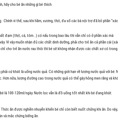
h, hãy cho bé ăn những gì bé thích.
 Chính vì thế, sau khi hầm, xương, thịt, đa số các bà nội trợ đã bỏ phần “xác
ất đạm (thịt, cá, tôm…) có nấu trong bao lâu thì vẫn chỉ có ở phần xác mà
ậy. Vì vậy muốn nhận đủ các chất dinh dưỡng, phải cho trẻ ăn cả phần cái (xá
hỉ cho trẻ ăn nước rau thôi thì bé sẽ không nhận được các chất xơ có trong
phải cứ khát là uống nước quả. Có những giới hạn về lượng nước quả với bé. 
c. Hơn nữa, lượng đường cao trong nước quả có thể gây hỏng men răng và kh
bé là 100-120ml/ngày. Nước lọc vẫn là đồ uống tốt nhất khi bé đang khát.
. Thức ăn được nghiền nhuyễn khiến bé chỉ còn biết nuốt chửng khi ăn. Do vậy,
án và mắc chứng biếng ăn.