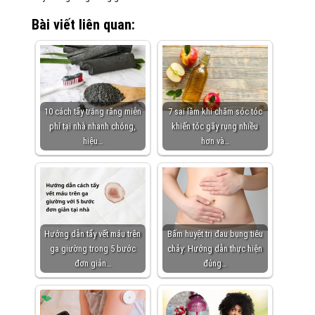
Bài viết liên quan:
10 cách tẩy trắng răng miễn
7 sai lầm khi chăm sóc tóc
phí tại nhà nhanh chóng,
khiến tóc gãy rụng nhiều
hiệu…
hơn và…
Hướng dẫn tẩy vết máu trên
Bấm huyệt trị đau bụng tiêu
ga giường trong 5 bước
chảy: Hướng dẫn thực hiện
đơn giản…
đúng…