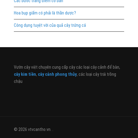
Các bước trang điểm cơ bản
Hoa bụp giấm có phải là thần dược?
Công dụng tuyệt vời của quả cây trứng cá
Vườn cây việt chuyên cung cấp cây các loại cây cảnh để bàn,
cây kim tiền
,
cây cảnh phong thủy
, các loại cây trái trồng
chậu
© 2026 vtvcantho.vn. .