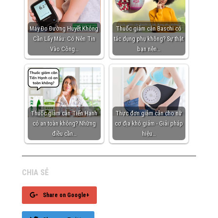
Máy Đo Đường Huyết Không
Thuốc giảm cân Baschi có
Cần Lấy Máu: Có Nên Tin
tác dụng phụ không? Sự thật
Vào Công…
bạn nên…
Thuốc giảm cân Tiến Hạnh
Thực đơn giảm cân cho nữ
có an toàn không? Những
cơ địa khó giảm - Giải pháp
điều cần…
hiệu…
CHIA SẺ
Share on Google+