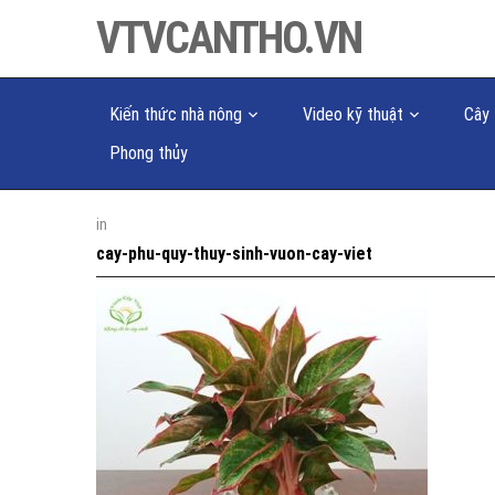
VTVCANTHO.VN
Kiến thức nhà nông
Video kỹ thuật
Cây 
Phong thủy
in
cay-phu-quy-thuy-sinh-vuon-cay-viet