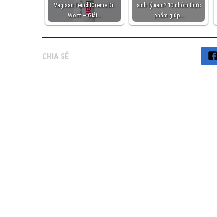
Vagisan FeuchtCreme Dr.
sinh lý nam? 10 nhóm thực
Wolff – Giải…
phẩm giúp…
CHIA SẺ