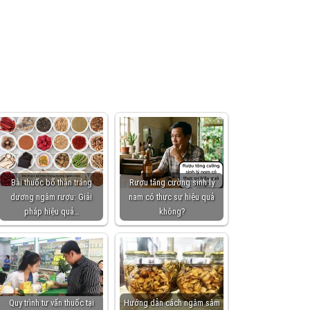
Bài thuốc bổ thận tráng
Rượu tăng cường sinh lý
dương ngâm rượu: Giải
nam có thực sự hiệu quả
pháp hiệu quả…
không?
Quy trình tư vấn thuốc tại
Hướng dẫn cách ngâm sâm