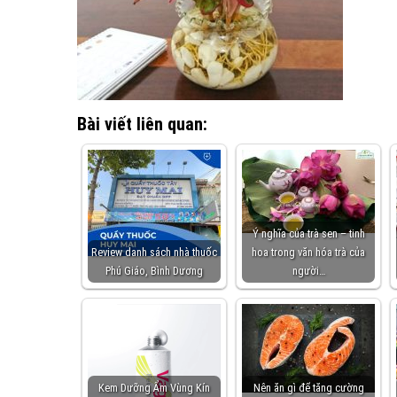
Bài viết liên quan:
Ý nghĩa của trà sen – tinh
Review danh sách nhà thuốc
hoa trong văn hóa trà của
Phú Giáo, Bình Dương
người…
Kem Dưỡng Ẩm Vùng Kín
Nên ăn gì để tăng cường