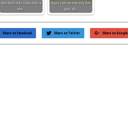
Nhà thuốc Bảo Châu diễn ra
Ngọc Linh với mật ong đơn
như…
giản, dễ…
Share on Facebook
Share on Twitter
Share on Google