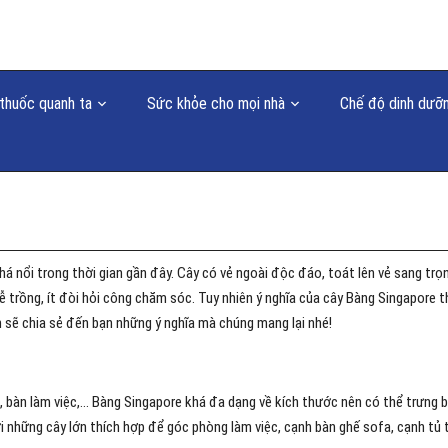
thuốc quanh ta
Sức khỏe cho mọi nhà
Chế độ dinh dưỡ
há nổi trong thời gian gần đây. Cây có vẻ ngoài độc đáo, toát lên vẻ sang trọ
dễ trồng, ít đòi hỏi công chăm sóc. Tuy nhiên ý nghĩa của cây Bàng Singapore t
 sẽ chia sẻ đến bạn những ý nghĩa mà chúng mang lại nhé!
g, bàn làm việc,… Bàng Singapore khá đa dạng về kích thước nên có thể trưng 
ới những cây lớn thích hợp để góc phòng làm việc, cạnh bàn ghế sofa, cạnh tủ ti