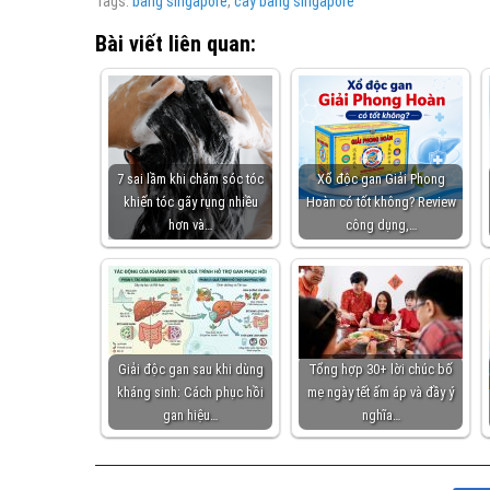
Tags:
bàng singapore
,
cây bàng singapore
Bài viết liên quan:
7 sai lầm khi chăm sóc tóc
Xổ độc gan Giải Phong
khiến tóc gãy rụng nhiều
Hoàn có tốt không? Review
hơn và…
công dụng,…
Giải độc gan sau khi dùng
Tổng hợp 30+ lời chúc bố
kháng sinh: Cách phục hồi
mẹ ngày tết ấm áp và đầy ý
gan hiệu…
nghĩa…