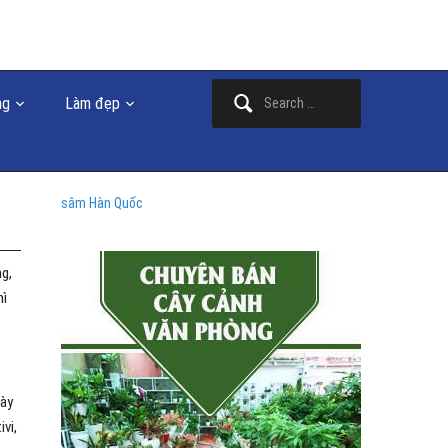
Search
ng
Làm đẹp
for:
sâm Hàn Quốc
ng,
hì
bày
vi,