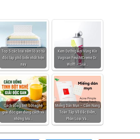
Top 5 các loại nệm lò xo túi
Kem Dưỡng Ẩm Vùng Kín
độc lập phổ biến nhất hiện
Vagisan FeuchtCreme Dr.
nay
Wolff – Giải…
Cách uống tinh bột nghệ
Miếng Dán Mụn – Cẩm Nang
giải độc gan đúng cách và
Toàn Tập Về Đặc Điểm,
những lưu…
Phân Loại Và…