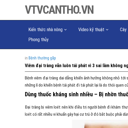
VTVCANTHO.VN
Kiến thức nhà nông
Video kỹ thuật
Cây 
Phong thủy
in
Bệnh thường gặp
Viêm đại tràng vẫn luôn tái phát vì 3 sai lầm không n
Bệnh viêm đại tràng dai dẳng khiến ảnh hưởng không nhỏ tới 
những lí do khiến bệnh tái phát đi tái phát lại là do thói quen c
Dùng thuốc kháng sinh nhiều – Bị nhờn thu
Đại tràng bị viêm loét nên khi điều trị người bệnh đi khám th
loét có rất nhiều vi khuẩn gây hại cư trú ở đó bắt buộc phải dù