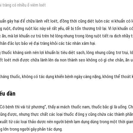
 tràng có nhiều ổ viêm loét
uẩn gây hại để chữa lành vết loét, đồng thời cũng diệt luôn các vi khuẩn có l
 ruột, đường ruột lúc này sẽ rất yếu, dễ bị tổn thương trở lại. Vì lợi khuẩn có
ăn, mà lợi khuẩn cư trú trên hệ lông nhung trong lòng ruột tiết ra dịch nhầy 
 chắn đắc lực bảo vệ đại tràng khỏi các tác nhân xâm hại.
huốc kháng sinh nên lợi khuẩn bị tiêu diệt sạch, lông nhung cũng trơ trụi, lớ
vết loét mới được chữa lành lên da non thành sẹo không có gì che chắn, ăn 
 kháng thuốc, không có tác dụng khiến bệnh ngày càng nặng, không thể thoát 
yếu dần
“Có bệnh thì vái tứ phương”, thấy ai mách thuốc nam, thuốc bắc gì là uống. C
u cũng được, nhưng thực chất các loại thuốc đông y cũng chứa các thành phầ
 xuất từ các loại thảo dược nên người bệnh lạm dụng dùng trong một thời gian
ng lớn trong người gây phản tác dụng.