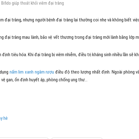
 Bifido giúp thoát khỏi viêm đại tràng
iêm đại tràng, nhưng người bệnh đại tràng lại thường coi nhẹ và không biết việ
rong đại tràng mau lành, bảo vệ vết thương trong đại tràng mới lành bằng lớp 
 định tiêu hóa. Khi đại tràng bị viêm nhiễm, điều trị kháng sinh nhiều lần sẽ k
 dụng
nấm lim xanh ngâm rượu
điều độ theo lượng nhất định. Ngoài phòng v
o vệ gan, ổn định huyết áp, phòng chống ung thư…
ày hè