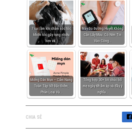
7 sai lầm khi chăm sóc tóc
Máy Đo Đường Huyết Không
khiến tóc gãy rụng nhiều
Cần Lấy Máu: Có Nên Tin
hơn và…
Vào Công…
Miếng Dán Mụn – Cẩm Nang
Tổng hợp 30+ lời chúc bố
Toàn Tập Về Đặc Điểm,
mẹ ngày tết ấm áp và đầy ý
Phân Loại Và…
nghĩa…
CHIA SẺ