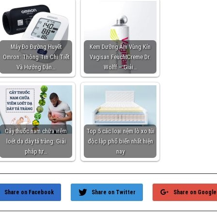
Máy Đo Đường Huyết
Kem Dưỡng Ẩm Vùng Kín
Omron: Thông Tin Chi Tiết
Vagisan FeuchtCreme Dr.
Và Hướng Dẫn…
Wolff – Giải…
Cây thuốc nam chữa viêm
Top 5 các loại nệm lò xo túi
loét dạ dày tá tràng: Giải
độc lập phổ biến nhất hiện
pháp tự…
nay
Share on Facebook
Share on Twitter
Share on Google