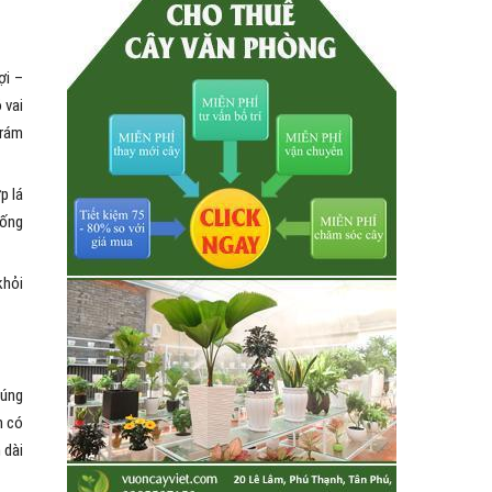
ợi –
 vai
trám
p lá
uống
khỏi
húng
n có
 dài