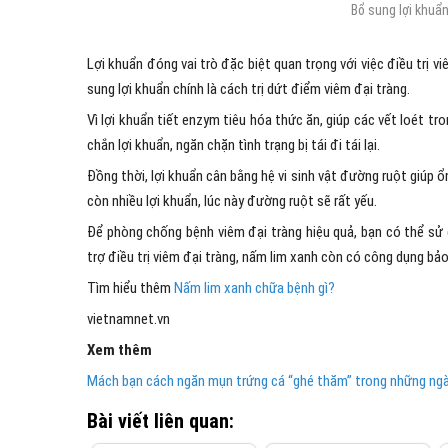
Bổ sung lợi khuẩn
Lợi khuẩn đóng vai trò đặc biệt quan trọng với việc điều trị v
sung lợi khuẩn chính là cách trị dứt điểm viêm đại tràng.
Vì lợi khuẩn tiết enzym tiêu hóa thức ăn, giúp các vết loét t
chắn lợi khuẩn, ngăn chặn tình trạng bị tái đi tái lại.
Đồng thời, lợi khuẩn cân bằng hệ vi sinh vật đường ruột giúp ổn
còn nhiều lợi khuẩn, lúc này đường ruột sẽ rất yếu.
Để phòng chống bệnh viêm đại tràng hiệu quả, bạn có thể sử
trợ điều trị viêm đại tràng, nấm lim xanh còn có công dụng bả
Tìm hiểu thêm
Nấm lim xanh chữa bệnh gì?
vietnamnet.vn
Xem thêm
Mách bạn cách ngăn mụn trứng cá “ghé thăm” trong những ng
Bài viết liên quan: