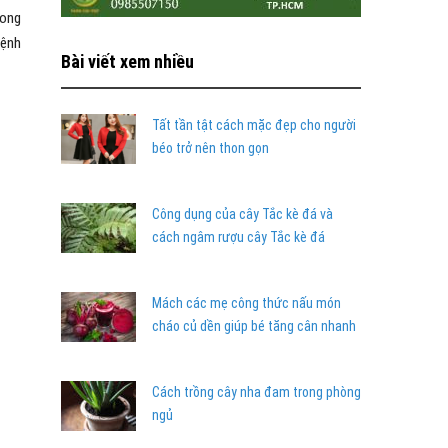
rong
bệnh
Bài viết xem nhiều
Tất tần tật cách mặc đẹp cho người
béo trở nên thon gọn
Công dụng của cây Tắc kè đá và
cách ngâm rượu cây Tắc kè đá
Mách các mẹ công thức nấu món
cháo củ dền giúp bé tăng cân nhanh
Cách trồng cây nha đam trong phòng
ngủ