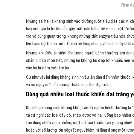
Viêm đại
Nhưng tai hại là kháng sinh vào đường ruột tiêu diệt các vi kh
hay còn gọi là lợi khuẩn, gây mất cân bằng hệ vi sinh vật đường
trò vô cùng quan trọng, không những tiết enzym tiêu hóa thức 
lên toàn bộ thành ruột. Chính hệ lông nhung và dịch nhầy là lá
Nhưng khi điều trị viêm đại tràng người bệnh thường lạm dụng t
chắn bị bào mòn hết, nhưng lại không bù đắp lợi khuẩn, nên 
vào lại bị viêm loét trở lại.
Cứ như vậy lại dùng kháng sinh nhiều lần dẫn đến nhờn thuốc,
và có nguy cơ biến chứng thành ung thư đại tràng.
Dùng quá nhiều loại thuốc khiến đại tràng 
Khi dùng kháng sinh không khỏi, tâm lý người bệnh thường là 
ta cứ nghĩ các loại cây cỏ, thảo dược vô hại, uống bao nhiê
tác dụng chữa viêm nhiễm, một số loại thuốc tây y cũng chiết
hoặc với số lượng lớn sẽg rất nguy hiểm, vì lắng đọng một lượ