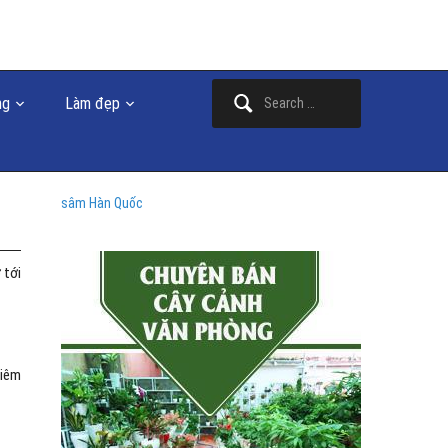
Search
ng
Làm đẹp
for:
sâm Hàn Quốc
 tới
viêm