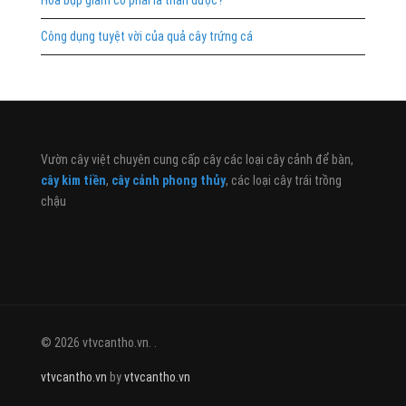
Công dụng tuyệt vời của quả cây trứng cá
Vườn cây việt chuyên cung cấp cây các loại cây cảnh để bàn,
cây kim tiền
,
cây cảnh phong thủy
, các loại cây trái trồng
chậu
© 2026 vtvcantho.vn. .
vtvcantho.vn
by
vtvcantho.vn