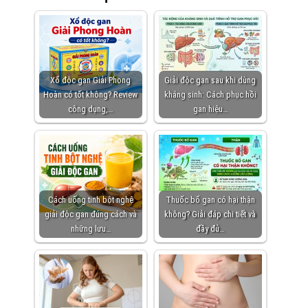
Xổ độc gan Giải Phong
Giải độc gan sau khi dùng
Hoàn có tốt không? Review
kháng sinh: Cách phục hồi
công dụng,…
gan hiệu…
Cách uống tinh bột nghệ
Thuốc bổ gan có hại thận
giải độc gan đúng cách và
không? Giải đáp chi tiết và
những lưu…
đầy đủ…