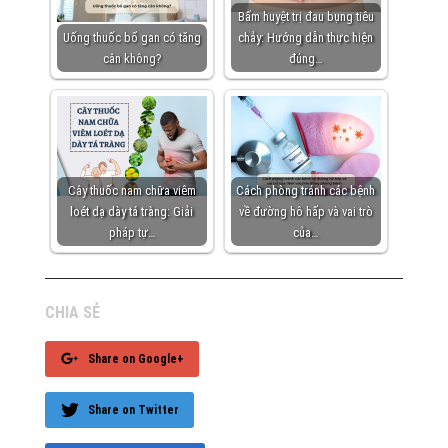
Bấm huyệt trị đau bụng tiêu
Uống thuốc bổ gan có tăng
chảy: Hướng dẫn thực hiện
cân không?
đúng…
Cây thuốc nam chữa viêm
Cách phòng tránh các bệnh
loét dạ dày tá tràng: Giải
về đường hô hấp và vai trò
pháp tự…
của…
CHIA SẺ
Share on Google+
Share on Twitter