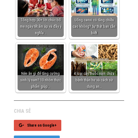
Tổng hợp 30+ lời chúc bố
Uống canxi có tăng chiều
mẹ ngày tết ấm áp và đầy ý
cao không? Sự thật bạn cần
nghĩa…
biết
Nên ăn gì để tăng cường
4 loại cây thuốc nam chữa
sinh lý nam? 10 nhóm thực
bệnh thận hư và cách sử
phẩm giúp…
dụng an…
CHIA SẺ
Share on Google+