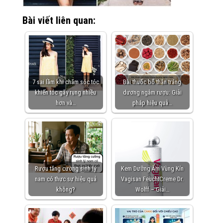
Bài viết liên quan:
7 sai lầm khi chăm sóc tóc
Bài thuốc bổ thận tráng
khiến tóc gãy rụng nhiều
dương ngâm rượu: Giải
hơn và…
pháp hiệu quả…
Rượu tăng cường sinh lý
Kem Dưỡng Ẩm Vùng Kín
nam có thực sự hiệu quả
Vagisan FeuchtCreme Dr.
không?
Wolff – Giải…