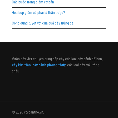
Các bước trang điểm cơ bản
Hoa bụp giấm có phải là thần dược?
Công dụng tuyệt vời của quả cây trứng cá
Vườn cây việt chuyên cung cấp cây các loại cây cảnh để bàn,
cây kim tiền
,
cây cảnh phong thủy
, các loại cây trái trồng
chậu
© 2026 vtvcantho.vn. .