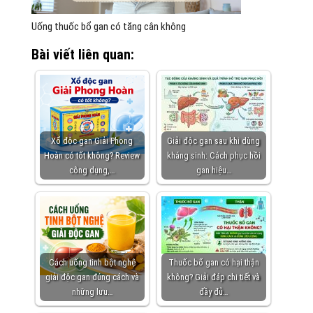
Uống thuốc bổ gan có tăng cân không
Bài viết liên quan:
Xổ độc gan Giải Phong
Giải độc gan sau khi dùng
Hoàn có tốt không? Review
kháng sinh: Cách phục hồi
công dụng,…
gan hiệu…
Cách uống tinh bột nghệ
Thuốc bổ gan có hại thận
giải độc gan đúng cách và
không? Giải đáp chi tiết và
những lưu…
đầy đủ…