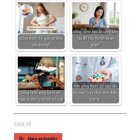
Uống canxi sau ăn sáng bao
Uống thuốc bổ gan có tăng
lâu để hấp thu tốt và an
cân không?
toàn?
Nên uống thuốc bổ não vào
Uống rượu vang trước khi
lúc nào? Lựa chọn thời điểm
ngủ và những lợi ích nổi bật
hợp lý…
CHIA SẺ
Share on Google+