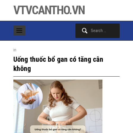
VTVCANTHO.VN
Search
for:
in
Uống thuốc bổ gan có tăng cân
không