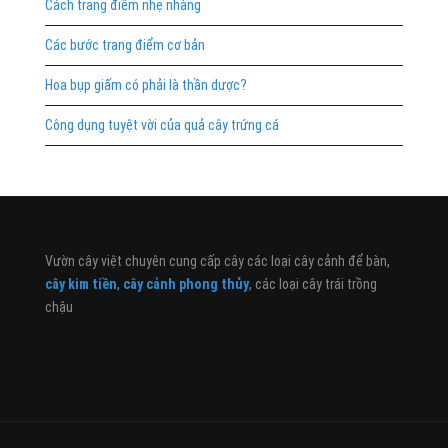
Cách trang điểm nhẹ nhàng
Các bước trang điểm cơ bản
Hoa bụp giấm có phải là thần dược?
Công dụng tuyệt vời của quả cây trứng cá
Vườn cây việt chuyên cung cấp cây các loại cây cảnh để bàn,
cây kim tiền
,
cây cảnh phong thủy
, các loại cây trái trồng
chậu