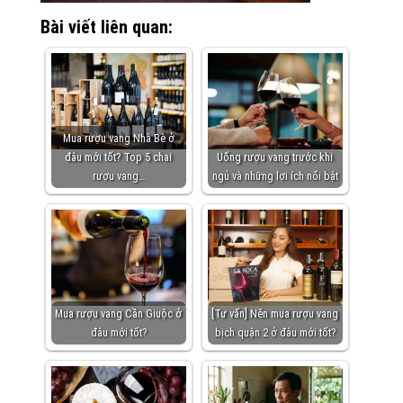
Bài viết liên quan:
Mua rượu vang Nhà Bè ở
đâu mới tốt? Top 5 chai
Uống rượu vang trước khi
rượu vang…
ngủ và những lợi ích nổi bật
Mua rượu vang Cần Giuộc ở
[Tư vấn] Nên mua rượu vang
đâu mới tốt?
bịch quận 2 ở đâu mới tốt?