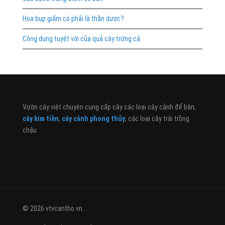
Hoa bụp giấm có phải là thần dược?
Công dụng tuyệt vời của quả cây trứng cá
Vườn cây việt chuyên cung cấp cây các loại cây cảnh để bàn,
cây kim tiền
,
cây cảnh phong thủy
, các loại cây trái trồng
chậu
© 2026 vtvcantho.vn. .