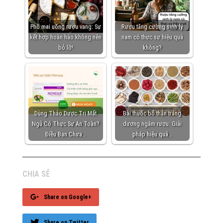
Phô mai uống rượu vang: Sự
Rượu tăng cường sinh lý
kết hợp hoàn hảo không nên
nam có thực sự hiệu quả
bỏ lỡ!
không?
Dùng Thảo Dược Trị Mất
Bài thuốc bổ thận tráng
Ngủ Có Thực Sự An Toàn?
dương ngâm rượu: Giải
Điều Bạn Chưa…
pháp hiệu quả…
CHIA SẺ
Share on Google+
Share on Twitter