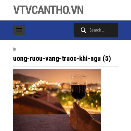
VTVCANTHO.VN
Search
for:
in
uong-ruou-vang-truoc-khi-ngu (5)