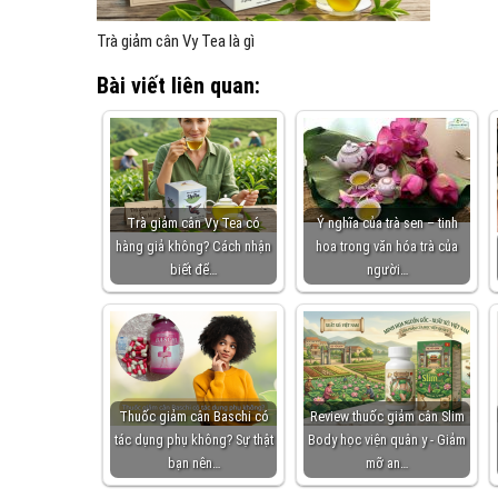
Trà giảm cân Vy Tea là gì
Bài viết liên quan:
Trà giảm cân Vy Tea có
Ý nghĩa của trà sen – tinh
hàng giả không? Cách nhận
hoa trong văn hóa trà của
biết để…
người…
Thuốc giảm cân Baschi có
Review thuốc giảm cân Slim
tác dụng phụ không? Sự thật
Body học viện quân y - Giảm
bạn nên…
mỡ an…