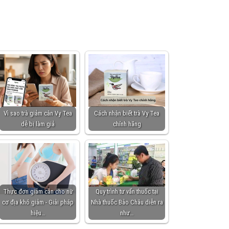
Vì sao trà giảm cân Vy Tea
Cách nhận biết trà Vy Tea
dễ bị làm giả
chính hãng
Thực đơn giảm cân cho nữ
Quy trình tư vấn thuốc tại
cơ địa khó giảm - Giải pháp
Nhà thuốc Bảo Châu diễn ra
hiệu…
như…