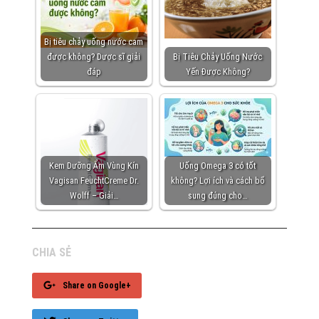
Bị tiêu chảy uống nước cam
được không? Dược sĩ giải
Bị Tiêu Chảy Uống Nước
đáp
Yến Được Không?
Kem Dưỡng Ẩm Vùng Kín
Uống Omega 3 có tốt
Vagisan FeuchtCreme Dr.
không? Lợi ích và cách bổ
Wolff – Giải…
sung đúng cho…
CHIA SẺ
Share on Google+