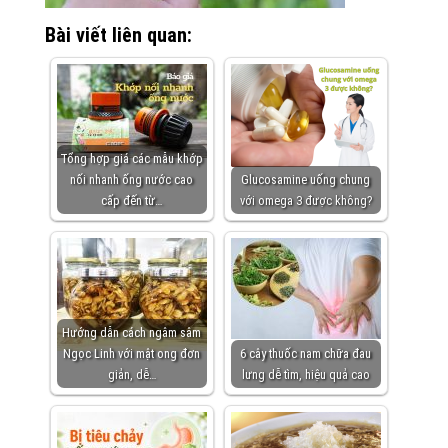
Bài viết liên quan:
Tổng hợp giá các mẫu khớp
nối nhanh ống nước cao
Glucosamine uống chung
cấp đến từ…
với omega 3 được không?
Hướng dẫn cách ngâm sâm
Ngọc Linh với mật ong đơn
6 cây thuốc nam chữa đau
giản, dễ…
lưng dễ tìm, hiệu quả cao