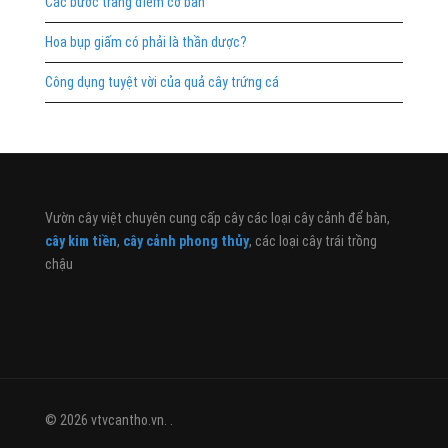
Các bước trang điểm cơ bản
Hoa bụp giấm có phải là thần dược?
Công dụng tuyệt vời của quả cây trứng cá
Vườn cây việt chuyên cung cấp cây các loại cây cảnh để bàn,
cây kim tiền
,
cây cảnh phong thủy
, các loại cây trái trồng
chậu
© 2026 vtvcantho.vn. .