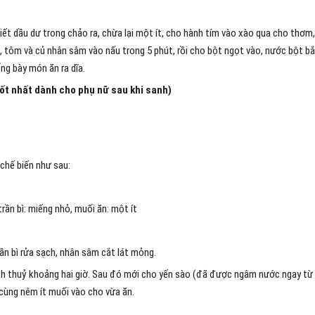
ết dầu dư trong chảo ra, chừa lại một ít, cho hành tím vào xào qua cho thơm,
, tôm và củ nhân sâm vào nấu trong 5 phút, rồi cho bột ngọt vào, nước bột b
ng bày món ăn ra dĩa.
tốt nhất dành cho phụ nữ sau khi sanh)
chế biến như sau:
trần bì: miếng nhỏ, muối ăn: một ít
ần bì rửa sạch, nhân sâm cắt lát mỏng.
ch thuỷ khoảng hai giờ. Sau đó mới cho yến sào (đã được ngâm nước ngay từ 
 cùng nêm ít muối vào cho vừa ăn.