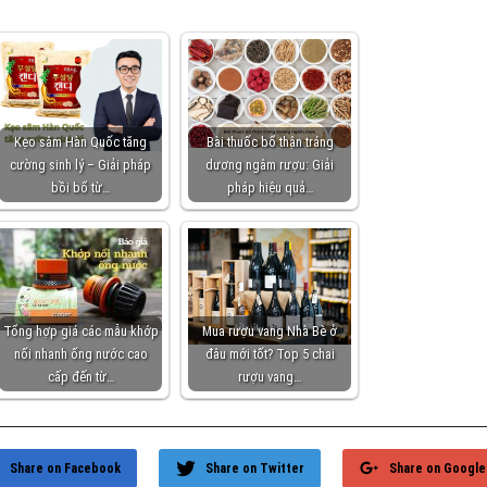
Kẹo sâm Hàn Quốc tăng
Bài thuốc bổ thận tráng
cường sinh lý – Giải pháp
dương ngâm rượu: Giải
bồi bổ từ…
pháp hiệu quả…
Tổng hợp giá các mẫu khớp
Mua rượu vang Nhà Bè ở
nối nhanh ống nước cao
đâu mới tốt? Top 5 chai
cấp đến từ…
rượu vang…
Share on Facebook
Share on Twitter
Share on Google