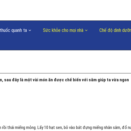
thuốc quanh ta
Sức khỏe cho mọi nhà
Chế độ dinh dưỡ
, sau đây là một vài món ăn được chế biến với sâm giúp ta vừa ngon
 rồi thái miếng mỏng. Lấy 10 hạt sen, bỏ vào bát đựng miếng nhân sâm, đổ 