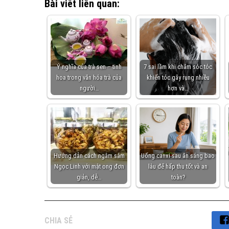
Bài viết liên quan:
Ý nghĩa của trà sen – tinh
7 sai lầm khi chăm sóc tóc
hoa trong văn hóa trà của
khiến tóc gãy rụng nhiều
người…
hơn và…
Hướng dẫn cách ngâm sâm
Uống canxi sau ăn sáng bao
Ngọc Linh với mật ong đơn
lâu để hấp thu tốt và an
giản, dễ…
toàn?
CHIA SẺ