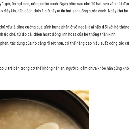
 1 giờ, ăn hạt sen, uống nước canh. Ngày hôm sau cho 10 hạt sen vào bát đự
ậy kín, hấp cách thủy 1 giờ, lấy ra ăn hạt sen uống nước canh. Ngày thứ ba
hủ yếu là tăng cường quá trình hưng phấn ở vỏ ngoài đại não đối với hệ thốn
nh ức chế, từ đó cải thiện hoạt động linh hoạt của hệ thống thần kinh.
hèn, tác dụng của nó càng rõ rệt hơn, có thể nâng cao hiệu suất công tác c
 có ứ trệ bên trong cơ thể không nên ăn, người bị cảm chưa khỏe hẳn cũng kh