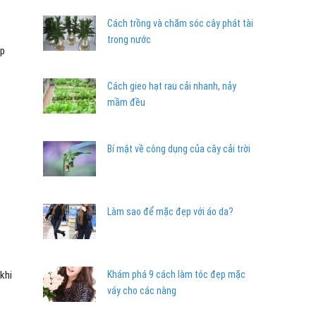
Cách trồng và chăm sóc cây phát tài
trong nước
ắp
Cách gieo hạt rau cải nhanh, nảy
mầm đều
Bí mật về công dụng của cây cải trời
Làm sao để mặc đẹp với áo da?
khi
Khám phá 9 cách làm tóc đẹp mặc
váy cho các nàng