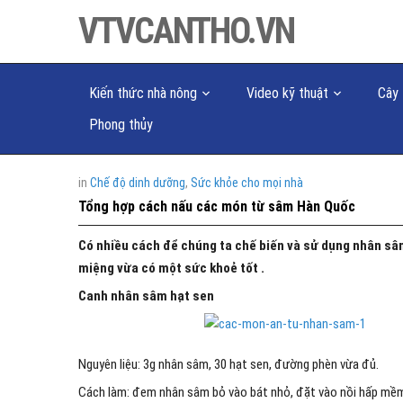
VTVCANTHO.VN
Kiến thức nhà nông
Video kỹ thuật
Cây 
Phong thủy
in
Chế độ dinh dưỡng
,
Sức khỏe cho mọi nhà
Tổng hợp cách nấu các món từ sâm Hàn Quốc
Có nhiều cách để chúng ta chế biến và sử dụng nhân sâm
miệng vừa có một sức khoẻ tốt .
Canh nhân sâm hạt sen
Nguyên liệu: 3g nhân sâm, 30 hạt sen, đường phèn vừa đủ.
Cách làm: đem nhân sâm bỏ vào bát nhỏ, đặt vào nồi hấp mềm