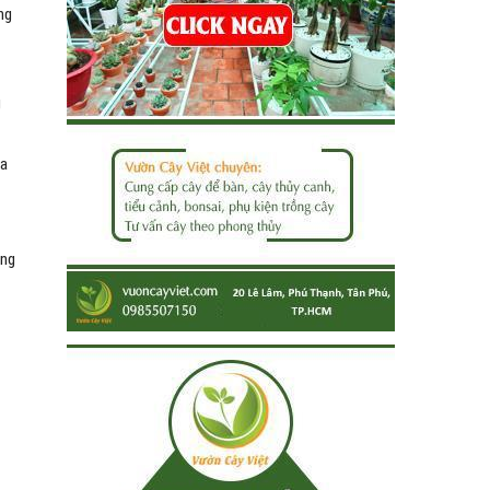
ng
g
ủa
ông