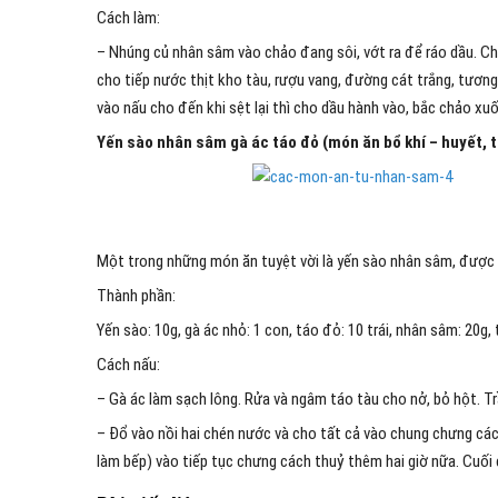
Cách làm:
– Nhúng củ nhân sâm vào chảo đang sôi, vớt ra để ráo dầu. Chi
cho tiếp nước thịt kho tàu, rượu vang, đường cát trắng, tương
vào nấu cho đến khi sệt lại thì cho dầu hành vào, bắc chảo xuố
Yến sào nhân sâm gà ác táo đỏ (món ăn bổ khí – huyết, 
Một trong những món ăn tuyệt vời là yến sào nhân sâm, được 
Thành phần:
Yến sào: 10g, gà ác nhỏ: 1 con, táo đỏ: 10 trái, nhân sâm: 20g, 
Cách nấu:
– Gà ác làm sạch lông. Rửa và ngâm táo tàu cho nở, bỏ hột. Tr
– Đổ vào nồi hai chén nước và cho tất cả vào chung chưng cá
làm bếp) vào tiếp tục chưng cách thuỷ thêm hai giờ nữa. Cuối