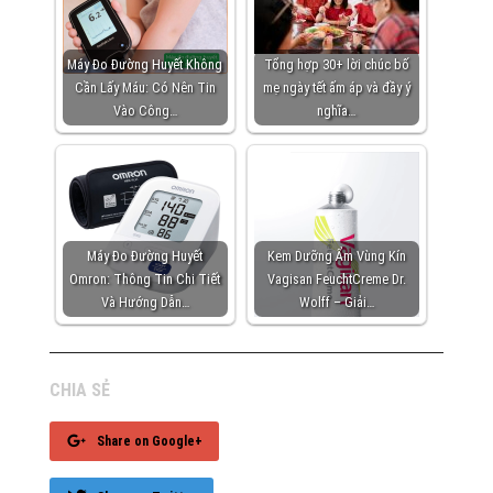
Máy Đo Đường Huyết Không
Tổng hợp 30+ lời chúc bố
Cần Lấy Máu: Có Nên Tin
mẹ ngày tết ấm áp và đầy ý
Vào Công…
nghĩa…
Máy Đo Đường Huyết
Kem Dưỡng Ẩm Vùng Kín
Omron: Thông Tin Chi Tiết
Vagisan FeuchtCreme Dr.
Và Hướng Dẫn…
Wolff – Giải…
CHIA SẺ
Share on Google+