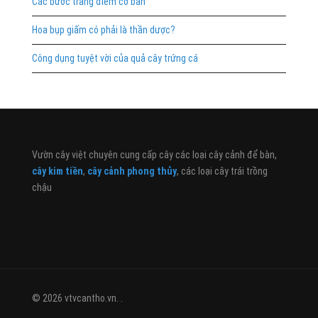
Các bước trang điểm cơ bản
Hoa bụp giấm có phải là thần dược?
Công dụng tuyệt vời của quả cây trứng cá
Vườn cây việt chuyên cung cấp cây các loại cây cảnh để bàn,
cây kim tiền
,
cây cảnh phong thủy
, các loại cây trái trồng
chậu
© 2026 vtvcantho.vn. .