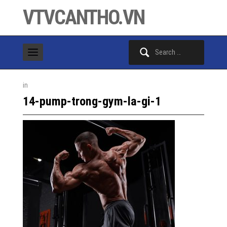
VTVCANTHO.VN
Search
for:
in
14-pump-trong-gym-la-gi-1