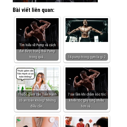
Bài viết liên quan:
Tìm hiểu về Pump và cách
đạt được trạng thái Pump
trong quá…
14-pump-trong-gym-la-gi-2
Thuốc giảm cân Tiến Hạnh
7 sai lầm khi chăm sóc tóc
có an toàn không? Những
khiến tóc gãy rụng nhiều
điều cần…
hơn và…