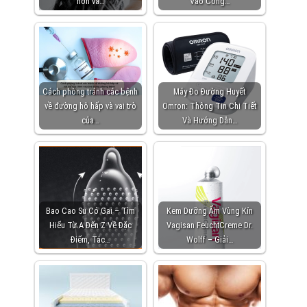
hơn và…
Vào Công…
Cách phòng tránh các bệnh
Máy Đo Đường Huyết
về đường hô hấp và vai trò
Omron: Thông Tin Chi Tiết
của…
Và Hướng Dẫn…
Bao Cao Su Có Gai – Tìm
Kem Dưỡng Ẩm Vùng Kín
Hiểu Từ A Đến Z Về Đặc
Vagisan FeuchtCreme Dr.
Điểm, Tác…
Wolff – Giải…