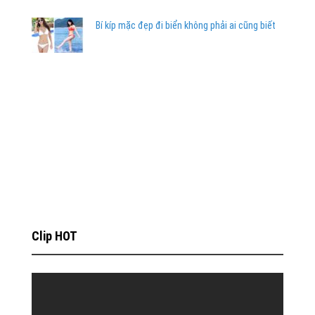
Bí kíp mặc đẹp đi biển không phải ai cũng biết
Clip HOT