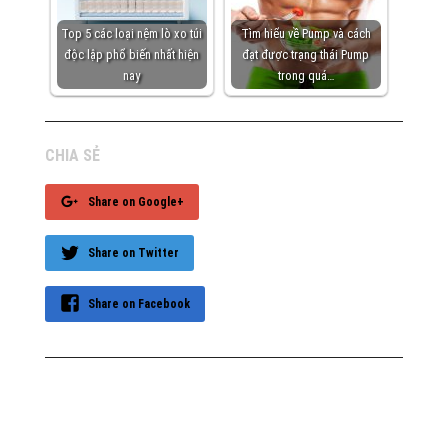
Top 5 các loại nệm lò xo túi
Tìm hiểu về Pump và cách
độc lập phổ biến nhất hiện
đạt được trạng thái Pump
nay
trong quá…
CHIA SẺ
Share on Google+
Share on Twitter
Share on Facebook