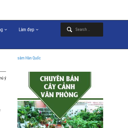
Search
ng
Làm đẹp
for:
sâm Hàn Quốc
hú ý
ẻ