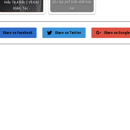
Hiểu Từ A Đến Z Về Đặc
độc lập phổ biến nhất hiện
Điểm, Tác…
nay
Share on Facebook
Share on Twitter
Share on Google