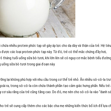
chứa nhiều protein phức tạp sẽ gây áp lực cho dạ dày và thận của trẻ. Hệ tiê
 được các loại protein phức tạp này. Từ đó, trẻ có thể mắc chứng đầy hơi,
 6 tháng tuổi uống sữa bò tươi, khi lớn lên sẽ có nguy cơ mắc bệnh tiểu đường
uống sữa bò tươi trong giai đoạn này.
ỡng lại không phù hợp với nhu cầu trong cơ thể trẻ nhỏ. Ăn nhiều sô-cô-la tr
goài ra, trong sô-cô-la còn chứa thành phần tạo cảm giác hưng phấn. Nếu trẻ
guy cơ sâu răng của trẻ cũng tăng cao. Do đó, mẹ nên cho sô-cô-la vào “danh s
cho trẻ sẽ cung cấp thêm cho các bậc cha mẹ những kiến thức bổ ích để lựa c