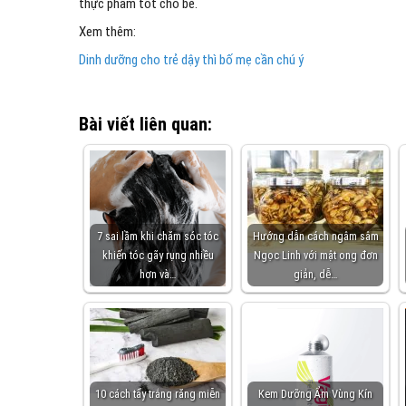
thực phẩm tốt cho bé.
Xem thêm:
Dinh dưỡng cho trẻ dậy thì bố mẹ cần chú ý
Bài viết liên quan:
7 sai lầm khi chăm sóc tóc
Hướng dẫn cách ngâm sâm
khiến tóc gãy rụng nhiều
Ngọc Linh với mật ong đơn
hơn và…
giản, dễ…
10 cách tẩy trắng răng miễn
Kem Dưỡng Ẩm Vùng Kín