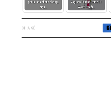
phí tại nhà nhanh chóng,
Vagisan FeuchtCreme Dr.
hiệu…
Wolff – Giải…
CHIA SẺ