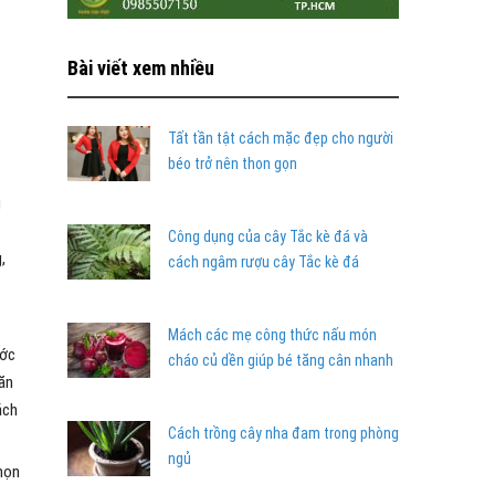
Bài viết xem nhiều
Tất tần tật cách mặc đẹp cho người
béo trở nên thon gọn
u
Công dụng của cây Tắc kè đá và
,
cách ngâm rượu cây Tắc kè đá
Mách các mẹ công thức nấu món
ước
cháo củ dền giúp bé tăng cân nhanh
 ăn
ách
Cách trồng cây nha đam trong phòng
ngủ
họn