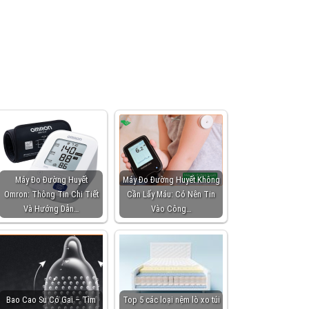
Máy Đo Đường Huyết
Máy Đo Đường Huyết Không
Omron: Thông Tin Chi Tiết
Cần Lấy Máu: Có Nên Tin
Và Hướng Dẫn…
Vào Công…
Bao Cao Su Có Gai – Tìm
Top 5 các loại nệm lò xo túi