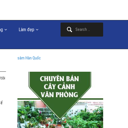
Search
ng
Làm đẹp
for:
sâm Hàn Quốc
 tôi
để