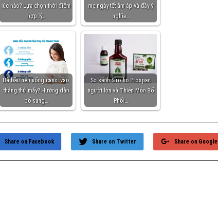
lúc nào? Lựa chọn thời điểm
mẹ ngày tết ấm áp và đầy ý
hợp lý…
nghĩa…
Bà bầu nên uống canxi vào
So sánh Siro ho Prospan
tháng thứ mấy? Hướng dẫn
người lớn và Thiên Môn Bổ
bổ sung…
Phổi…
Share on Facebook
Share on Twitter
Share on Google