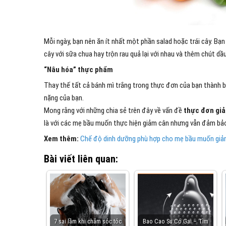
Mỗi ngày, bạn nên ăn ít nhất một phần salad hoặc trái cây. Bạ
cây với sữa chua hay trộn rau quả lại với nhau và thêm chút dầu
“Nâu hóa” thực phẩm
Thay thế tất cả bánh mì trắng trong thực đơn của bạn thành b
nặng của bạn.
Mong rằng với những chia sẻ trên đây về vấn đề
thực đơn giả
là với các mẹ bầu muốn thực hiện giảm cân nhưng vẫn đảm bảo
Xem thêm:
Chế độ dinh dưỡng phù hợp cho mẹ bầu muốn giả
Bài viết liên quan:
7 sai lầm khi chăm sóc tóc
Bao Cao Su Có Gai – Tìm