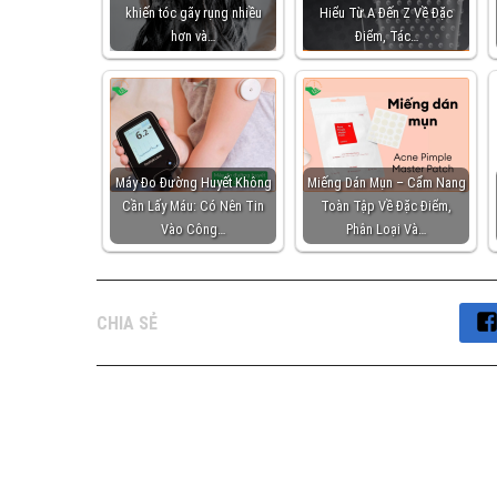
khiến tóc gãy rụng nhiều
Hiểu Từ A Đến Z Về Đặc
hơn và…
Điểm, Tác…
Máy Đo Đường Huyết Không
Miếng Dán Mụn – Cẩm Nang
Cần Lấy Máu: Có Nên Tin
Toàn Tập Về Đặc Điểm,
Vào Công…
Phân Loại Và…
CHIA SẺ