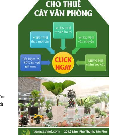
 đơn
từ