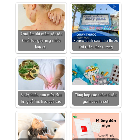
7 sai lầm khi chăm sóc tóc
khiến tóc gãy rụng nhiều
Review danh sách nhà thuốc
hơn và…
Phú Giáo, Bình Dương
6 cây thuốc nam chữa đau
Tổng hợp các nhóm thuốc
lưng dễ tìm, hiệu quả cao
giảm đau hạ sốt