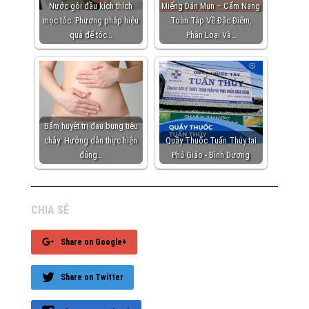
Nước gội đầu kích thích
Miếng Dán Mụn – Cẩm Nang
mọc tóc: Phương pháp hiệu
Toàn Tập Về Đặc Điểm,
quả để tóc…
Phân Loại Và…
Bấm huyệt trị đau bụng tiêu
chảy: Hướng dẫn thực hiện
Quầy Thuốc Tuấn Thúy tại
đúng…
Phú Giáo - Bình Dương
CHIA SẺ
Share on Google+
Share on Twitter