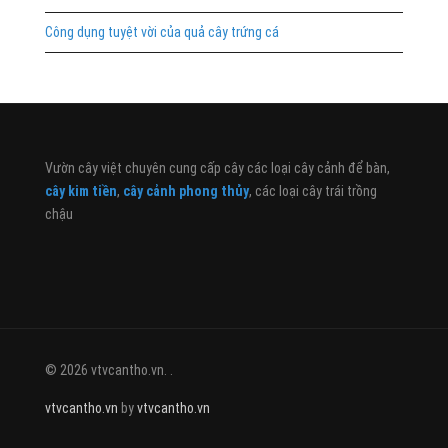
Công dụng tuyệt vời của quả cây trứng cá
Vườn cây việt chuyên cung cấp cây các loại cây cảnh để bàn,
cây kim tiền
,
cây cảnh phong thủy
, các loại cây trái trồng
chậu
© 2026 vtvcantho.vn. .
vtvcantho.vn
by
vtvcantho.vn