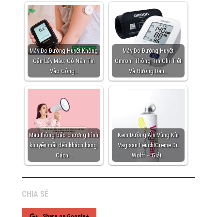
Máy Đo Đường Huyết Không
Máy Đo Đường Huyết
Cần Lấy Máu: Có Nên Tin
Omron: Thông Tin Chi Tiết
Vào Công…
Và Hướng Dẫn…
Mẫu thông báo chương trình
Kem Dưỡng Ẩm Vùng Kín
khuyến mãi đến khách hàng:
Vagisan FeuchtCreme Dr.
Cách…
Wolff – Giải…
CHIA SẺ
Share on Google+