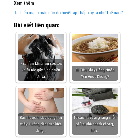
Xem thêm
Tai biến mạch máu não do huyết áp thấp xảy ra như thế nào?
Bài viết liên quan:
7 sai lầm khi chăm sóc tóc
khiến tóc gãy rụng nhiều
Bị Tiêu Chảy Uống Nước
hơn và…
Yến Được Không?
Bấm huyệt trị đau bụng tiêu
10 cách tẩy trắng răng miễn
chảy: Hướng dẫn thực hiện
phí tại nhà nhanh chóng,
đúng…
hiệu…