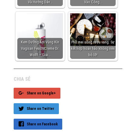
Và Hướng Dẫn…
Vào Công…
Kem Dưỡng Ẩm Vùng Kín
Phô mai uống rượu vang: Sự
Vagisan FeuchtCreme Dr.
kết hợp hoàn hảo không nên
Wolff – Giải…
bỏ lỡ!
CHIA SẺ
Share on Google+
Share on Twitter
Share on Facebook