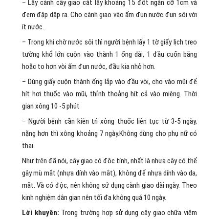
– Lấy cành cây giao cắt lấy khoảng 15 đốt ngắn cỡ 1cm và
đem đập dập ra. Cho cành giao vào ấm đun nước đun sôi với
ít nước.
– Trong khi chờ nước sôi thì người bệnh lấy 1 tờ giấy lịch treo
tường khổ lớn cuộn vào thành 1 ống dài, 1 đầu cuốn bằng
hoặc to hơn vòi ấm đun nước, đầu kia nhỏ hơn.
– Dùng giấy cuộn thành ống lắp vào đầu vòi, cho vào mũi để
hít hơi thuốc vào mũi, thỉnh thoảng hít cả vào miệng. Thời
gian xông 10 -5 phút
– Người bệnh cần kiên trì xông thuốc liên tục từ 3-5 ngày,
nặng hơn thì xông khoảng 7 ngày.Không dùng cho phụ nữ có
thai.
Như trên đã nói, cây giao có độc tính, nhất là nhựa cây có thể
gây mù mắt (nhựa dính vào mắt), không để nhựa dính vào da,
mắt. Và có độc, nên không sử dụng cành giao dài ngày. Theo
kinh nghiệm dân gian nên tối đa không quá 10 ngày.
Lời khuyên:
Trong trường hợp sử dụng cây giao chữa viêm