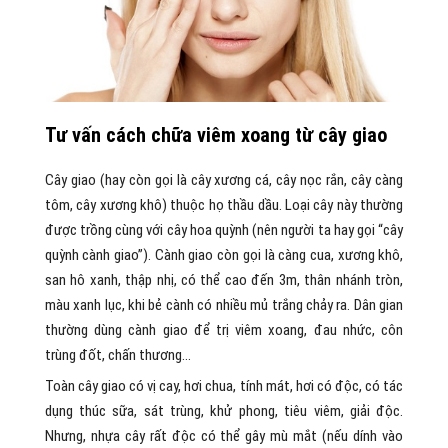
Tư vấn cách chữa viêm xoang từ cây giao
Cây giao (hay còn gọi là cây xương cá, cây nọc rắn, cây càng
tôm, cây xương khô) thuộc họ thầu dầu. Loại cây này thường
được trồng cùng với cây hoa quỳnh (nên người ta hay gọi “cây
quỳnh cành giao”). Cành giao còn gọi là càng cua, xương khô,
san hô xanh, thập nhị, có thể cao đến 3m, thân nhánh tròn,
màu xanh lục, khi bẻ cành có nhiều mủ trắng chảy ra. Dân gian
thường dùng cành giao để trị viêm xoang, đau nhức, côn
trùng đốt, chấn thương…
Toàn cây giao có vị cay, hơi chua, tính mát, hơi có độc, có tác
dụng thúc sữa, sát trùng, khử phong, tiêu viêm, giải độc.
Nhưng, nhựa cây rất độc có thể gây mù mắt (nếu dính vào