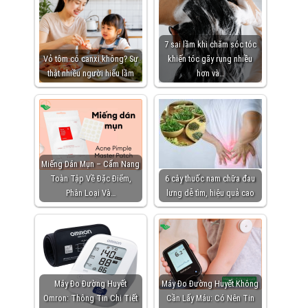
7 sai lầm khi chăm sóc tóc
Vỏ tôm có canxi không? Sự
khiến tóc gãy rụng nhiều
thật nhiều người hiểu lầm
hơn và…
Miếng Dán Mụn – Cẩm Nang
Toàn Tập Về Đặc Điểm,
6 cây thuốc nam chữa đau
Phân Loại Và…
lưng dễ tìm, hiệu quả cao
Máy Đo Đường Huyết
Máy Đo Đường Huyết Không
Omron: Thông Tin Chi Tiết
Cần Lấy Máu: Có Nên Tin