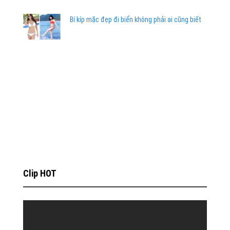
Bí kíp mặc đẹp đi biển không phải ai cũng biết
Clip HOT