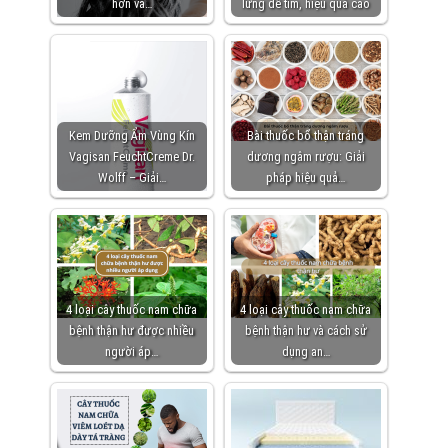
hơn và…
lưng dễ tìm, hiệu quả cao
Kem Dưỡng Ẩm Vùng Kín
Bài thuốc bổ thận tráng
Vagisan FeuchtCreme Dr.
dương ngâm rượu: Giải
Wolff – Giải…
pháp hiệu quả…
4 loại cây thuốc nam chữa
4 loại cây thuốc nam chữa
bệnh thận hư được nhiều
bệnh thận hư và cách sử
người áp…
dụng an…