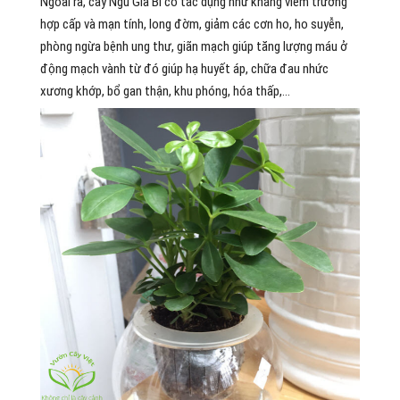
Ngoài ra, cây Ngũ Gia Bì có tác dụng như kháng viêm trường
hợp cấp và mạn tính, long đờm, giảm các cơn ho, ho suyễn,
phòng ngừa bệnh ung thư, giãn mạch giúp tăng lượng máu ở
động mạch vành từ đó giúp hạ huyết áp, chữa đau nhức
xương khớp, bổ gan thận, khu phóng, hóa thấp,…