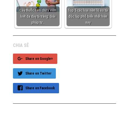
Cây thuốc nam chữa viêm
Top 5 các loại nệm lò xo túi
loét dạ dày tá tràng: Giải
độc lập phổ biến nhất hiện
pháp tự…
nay
CHIA SẺ
Share on Google+
Share on Twitter
Share on Facebook