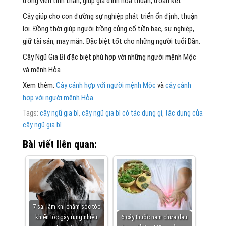
động viên tinh thần, giúp gia đình hòa thuận, đoàn kết.
Cây giúp cho con đường sự nghiệp phát triển ổn định, thuận
lợi. Đồng thời giúp người trồng củng cố tiền bạc, sự nghiệp,
giữ tài sản, may mắn. Đặc biệt tốt cho những người tuổi Dần.
Cây Ngũ Gia Bì đặc biệt phù hợp với những người mệnh Mộc
và mệnh Hỏa
Xem thêm:
Cây cảnh hợp với người mệnh Mộc
và
cây cảnh
hợp với người mệnh Hỏa
.
Tags:
cây ngũ gia bì
,
cây ngũ gia bì có tác dụng gì
,
tác dụng của
cây ngũ gia bì
Bài viết liên quan:
7 sai lầm khi chăm sóc tóc
khiến tóc gãy rụng nhiều
6 cây thuốc nam chữa đau