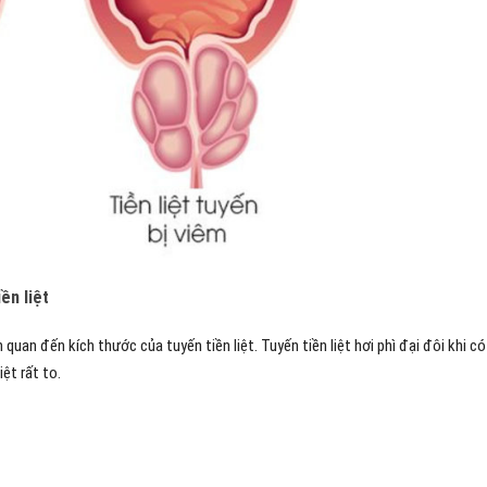
ền liệt
 quan đến kích thước của tuyến tiền liệt. Tuyến tiền liệt hơi phì đại đôi khi có
ệt rất to.