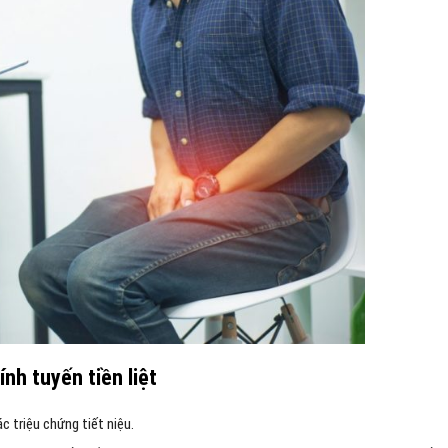
ính tuyến tiền liệt
c triệu chứng tiết niệu.