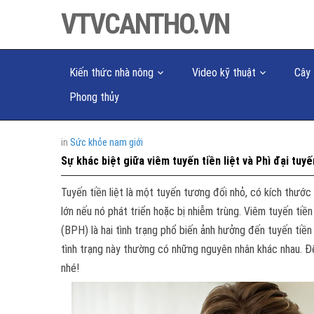
VTVCANTHO.VN
Kiến thức nhà nông
Video kỹ thuật
Cây 
Phong thủy
in
Sức khỏe nam giới
Sự khác biệt giữa viêm tuyến tiền liệt và Phì đại tuyến
Tuyến tiền liệt là một tuyến tương đối nhỏ, có kích thướ
lớn nếu nó phát triển hoặc bị nhiễm trùng. Viêm tuyến tiền l
(BPH) là hai tình trạng phổ biến ảnh hưởng đến tuyến tiền
tình trạng này thường có những nguyên nhân khác nhau. Đ
nhé!