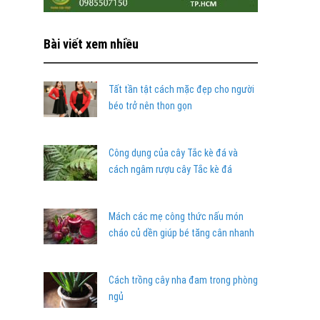
Bài viết xem nhiều
Tất tần tật cách mặc đẹp cho người
béo trở nên thon gọn
Công dụng của cây Tắc kè đá và
cách ngâm rượu cây Tắc kè đá
Mách các mẹ công thức nấu món
cháo củ dền giúp bé tăng cân nhanh
Cách trồng cây nha đam trong phòng
ngủ