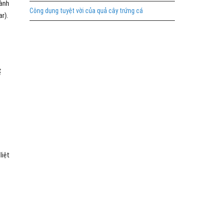
lành
Công dụng tuyệt vời của quả cây trứng cá
r).
ể
liệt