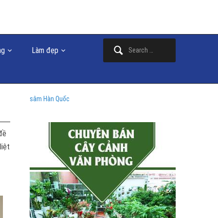
Search
ng
Làm đẹp
for:
sâm Hàn Quốc
 đề
liệt