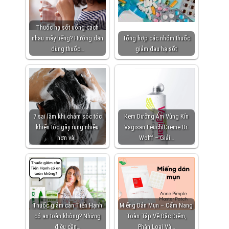
Thuốc hạ sốt uống cách
nhau mấy tiếng? Hướng dẫn
Tổng hợp các nhóm thuốc
dùng thuốc…
giảm đau hạ sốt
7 sai lầm khi chăm sóc tóc
Kem Dưỡng Ẩm Vùng Kín
khiến tóc gãy rụng nhiều
Vagisan FeuchtCreme Dr.
hơn và…
Wolff – Giải…
Thuốc giảm cân Tiến Hạnh
Miếng Dán Mụn – Cẩm Nang
có an toàn không? Những
Toàn Tập Về Đặc Điểm,
điều cần…
Phân Loại Và…