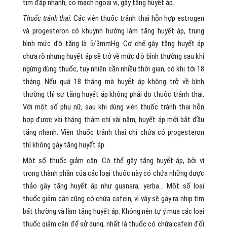
tim đập nhanh, co mạch ngoại vi, gây tăng huyết áp.
Thuốc tránh thai:
Các viên thuốc tránh thai hỗn hợp estrogen
và progesteron có khuynh hướng làm tăng huyết áp, trung
bình mức độ tăng là 5/3mmHg. Cơ chế gây tăng huyết áp
chưa rõ nhưng huyết áp sẽ trở về mức độ bình thường sau khi
ngừng dùng thuốc, tuy nhiên cần nhiều thời gian, có khi tới 18
tháng. Nếu quá 18 tháng mà huyết áp không trở về bình
thường thì sự tăng huyết áp không phải do thuốc tránh thai.
Với một số phụ nữ, sau khi dùng viên thuốc tránh thai hỗn
hợp được vài tháng thậm chí vài năm, huyết áp mới bắt đầu
tăng nhanh. Viên thuốc tránh thai chỉ chứa có progesteron
thì không gây tăng huyết áp.
Một số thuốc giảm cân: Có thể gây tăng huyết áp, bởi vì
trong thành phần của các loại thuốc này có chứa những dược
thảo gây tăng huyết áp như guanara, yerba… Một số loại
thuốc giảm cân cũng có chứa cafein, vì vậy sẽ gây ra nhịp tim
bất thường và làm tăng huyết áp. Không nên tự ý mua các loại
thuốc giảm cân để sử dụng, nhất là thuốc có chứa cafein đối