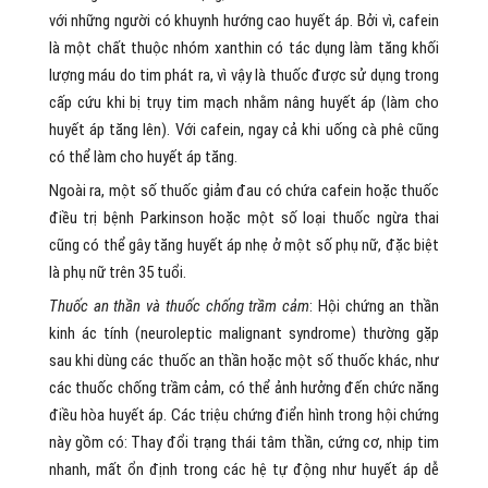
với những người có khuynh hướng cao huyết áp. Bởi vì, cafein
là một chất thuộc nhóm xanthin có tác dụng làm tăng khối
lượng máu do tim phát ra, vì vậy là thuốc được sử dụng trong
cấp cứu khi bị trụy tim mạch nhằm nâng huyết áp (làm cho
huyết áp tăng lên). Với cafein, ngay cả khi uống cà phê cũng
có thể làm cho huyết áp tăng.
Ngoài ra, một số thuốc giảm đau có chứa cafein hoặc thuốc
điều trị bệnh Parkinson hoặc một số loại thuốc ngừa thai
cũng có thể gây tăng huyết áp nhẹ ở một số phụ nữ, đặc biệt
là phụ nữ trên 35 tuổi.
Thuốc an thần và thuốc chống trầm cảm
: Hội chứng an thần
kinh ác tính (neuroleptic malignant syndrome) thường gặp
sau khi dùng các thuốc an thần hoặc một số thuốc khác, như
các thuốc chống trầm cảm, có thể ảnh hưởng đến chức năng
điều hòa huyết áp. Các triệu chứng điển hình trong hội chứng
này gồm có: Thay đổi trạng thái tâm thần, cứng cơ, nhịp tim
nhanh, mất ổn định trong các hệ tự động như huyết áp dễ