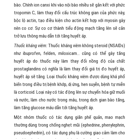
bào. Chính ion canxi khi vào nội bào nhiều sẽ gắn kết với phức
tropomin C, làm thay đổi cấu trúc không gian của phức này,
bộc lộ actin, tạo điều kiện cho actin kết hợp với myosin gây
nên co cơ. Sự co cơ thành tiểu động mạch tăng lên sẽ cản
trở lưu thông máu dẫn tới tăng huyết áp.
Thuốc kháng viêm:
Thuốc kháng viêm không steroid (NSAIDs)
như ibuprofen, felden, miloxicam… cũng có thể gây tăng
huyết áp do thuốc này làm thay đổi nồng độ của chất
prostaglandins có nghĩa là làm thay đổi giá trị đo huyết áp,
huyết áp sẽ tăng. Loại thuốc kháng viêm được dùng khá phổ
biến trong điều trị bệnh khớp, dị ứng, hen suyễn, bệnh tự miễn
là corticoid. Loại này có tác động lên sự chuyển hóa giữ muối
và nước, làm cho nước trong máu, trong dịch gian bào tăng,
làm tăng glucose máu dẫn tới tăng huyết áp.
Một nhóm thuốc có tác dụng giãn phế quản, mao mạch
thường dùng trong chống nghẹt mũi (ephedrine, phenylephrin,
pseudoephedrin), có tác dụng phụ là cường giao cảm làm cho