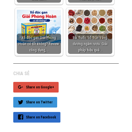
Xổ độc gan Giải Phong
Bài thuốc bổ thận tráng
Hoàn có tốt không? Review
dương ngâm rượu: Giải
công dụng,…
pháp hiệu quả…
CHIA SẺ
Share on Google+
Share on Twitter
Share on Facebook