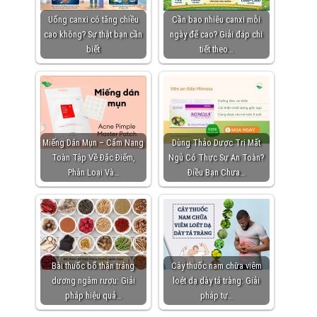
Uống canxi có tăng chiều
Cần bao nhiêu canxi mỗi
cao không? Sự thật bạn cần
ngày để cao? Giải đáp chi
biết
tiết theo…
Miếng Dán Mụn – Cẩm Nang
Dùng Thảo Dược Trị Mất
Toàn Tập Về Đặc Điểm,
Ngủ Có Thực Sự An Toàn?
Phân Loại Và…
Điều Bạn Chưa…
Bài thuốc bổ thận tráng
Cây thuốc nam chữa viêm
dương ngâm rượu: Giải
loét dạ dày tá tràng: Giải
pháp hiệu quả…
pháp tự…