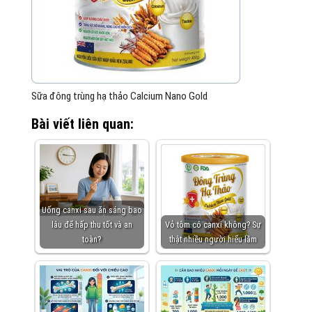
Sữa đông trùng hạ thảo Calcium Nano Gold
Bài viết liên quan:
Uống canxi sau ăn sáng bao
lâu để hấp thu tốt và an
Vỏ tôm có canxi không? Sự
toàn?
thật nhiều người hiểu lầm