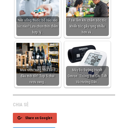
Nên uống thuốc bổ não vào
7 sai lầm khi chăm sóc tóc
lúc nào? Lựa chọn thời điểm
khiến tóc gãy rụng nhiều
hợp lý…
hơn và…
Mua rượu vang Nhà Bè ở
Máy Đo Đường Huyết
đâu mới tốt? Top 5 chai
Omron: Thông Tin Chi Tiết
rượu vang…
Và Hướng Dẫn…
CHIA SẺ
Share on Google+