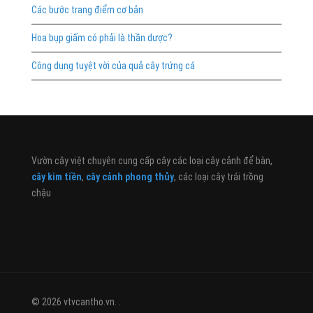
Các bước trang điểm cơ bản
Hoa bụp giấm có phải là thần dược?
Công dụng tuyệt vời của quả cây trứng cá
Vườn cây việt chuyên cung cấp cây các loại cây cảnh để bàn,
cây kim tiền
,
cây cảnh phong thủy
, các loại cây trái trồng
chậu
© 2026 vtvcantho.vn. .