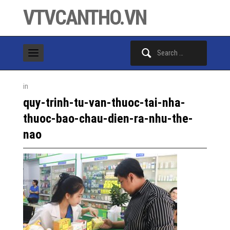
VTVCANTHO.VN
Search
for:
in
quy-trinh-tu-van-thuoc-tai-nha-
thuoc-bao-chau-dien-ra-nhu-the-
nao