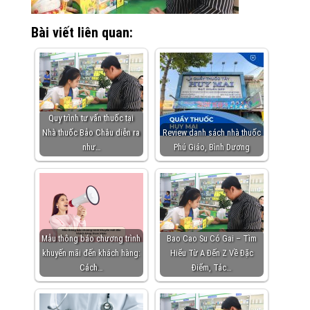
Bài viết liên quan:
Quy trình tư vấn thuốc tại
Nhà thuốc Bảo Châu diễn ra
Review danh sách nhà thuốc
như…
Phú Giáo, Bình Dương
Mẫu thông báo chương trình
Bao Cao Su Có Gai – Tìm
khuyến mãi đến khách hàng:
Hiểu Từ A Đến Z Về Đặc
Cách…
Điểm, Tác…