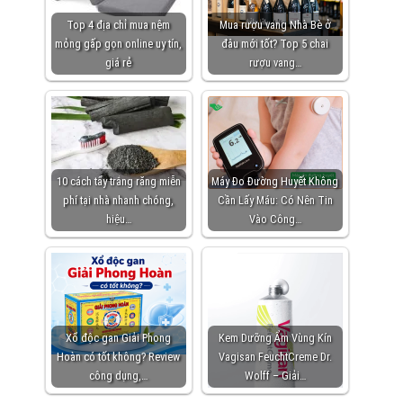
Top 4 địa chỉ mua nệm
Mua rượu vang Nhà Bè ở
mỏng gấp gọn online uy tín,
đâu mới tốt? Top 5 chai
giá rẻ
rượu vang…
10 cách tẩy trắng răng miễn
Máy Đo Đường Huyết Không
phí tại nhà nhanh chóng,
Cần Lấy Máu: Có Nên Tin
hiệu…
Vào Công…
Xổ độc gan Giải Phong
Kem Dưỡng Ẩm Vùng Kín
Hoàn có tốt không? Review
Vagisan FeuchtCreme Dr.
công dụng,…
Wolff – Giải…