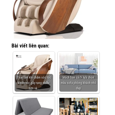
Bài viết liên quan:
7 sai lầm khi chăm sóc tóc
Mách bạn cách lựa chọn
khiến tóc gãy rụng nhiều
mẫu sofa phòng khách nhỏ
hơn và…
đẹp