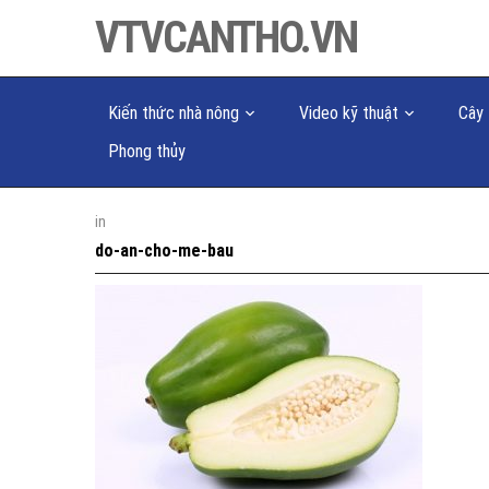
VTVCANTHO.VN
Kiến thức nhà nông
Video kỹ thuật
Cây 
Phong thủy
in
do-an-cho-me-bau