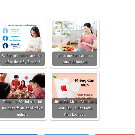
Bà bầu nên uống canxi vào
Vì sao mẹ bầu cần chọn
tháng thứ mấy là hợp lý
canxi dễ hấp thu
Tổng hợp 30+ lời chúc bố
Miếng Dán Mụn – Cẩm Nang
mẹ ngày tết ấm áp và đầy ý
Toàn Tập Về Đặc Điểm,
nghĩa…
Phân Loại Và…