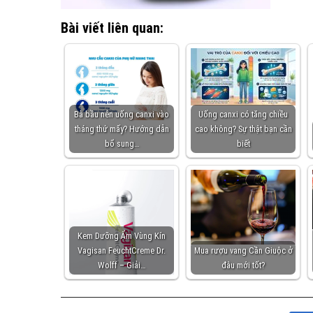
Bài viết liên quan:
Bà bầu nên uống canxi vào
Uống canxi có tăng chiều
tháng thứ mấy? Hướng dẫn
cao không? Sự thật bạn cần
bổ sung…
biết
Kem Dưỡng Ẩm Vùng Kín
Vagisan FeuchtCreme Dr.
Mua rượu vang Cần Giuộc ở
Wolff – Giải…
đâu mới tốt?