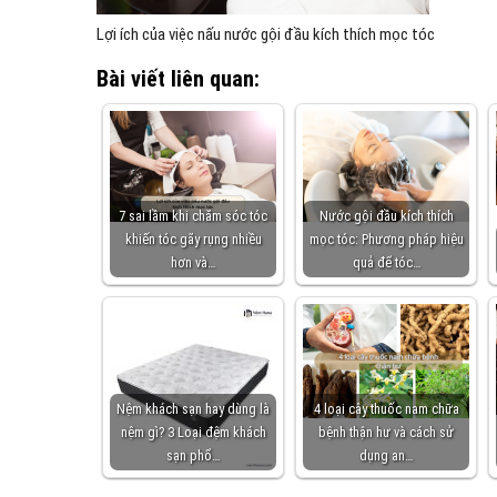
Lợi ích của việc nấu nước gội đầu kích thích mọc tóc
Bài viết liên quan:
7 sai lầm khi chăm sóc tóc
Nước gội đầu kích thích
khiến tóc gãy rụng nhiều
mọc tóc: Phương pháp hiệu
hơn và…
quả để tóc…
Nệm khách sạn hay dùng là
4 loại cây thuốc nam chữa
nệm gì? 3 Loại đệm khách
bệnh thận hư và cách sử
sạn phổ…
dụng an…