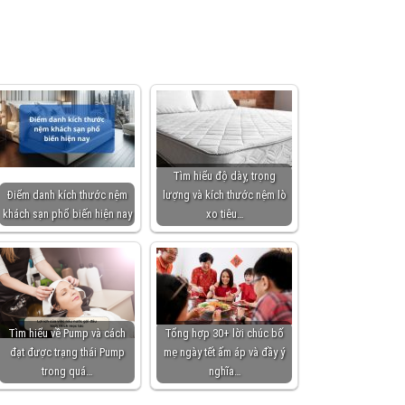
Tìm hiểu độ dày, trọng
Điểm danh kích thước nệm
lượng và kích thước nệm lò
khách sạn phổ biến hiện nay
xo tiêu…
Tìm hiểu về Pump và cách
Tổng hợp 30+ lời chúc bố
đạt được trạng thái Pump
mẹ ngày tết ấm áp và đầy ý
trong quá…
nghĩa…