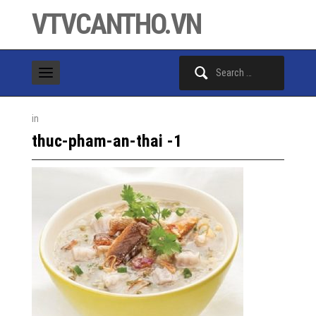
VTVCANTHO.VN
Search
for:
in
thuc-pham-an-thai -1