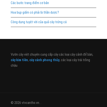
Các bước trang điểm cơ bản
Hoa bụp giấm có phải là thần dược?
Công dụng tuyệt vời của quả cây trứng cá
Vườn cây việt chuyên cung cấp cây các loại cây cảnh để bàn,
cây kim tiền
,
cây cảnh phong thủy
, các loại cây trái trồng
chậu
© 2026 vtvcantho.vn. .