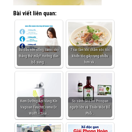
Bài viết liên quan:
Bà bầu nên uống canxi vào
7 sai lầm khi chăm sóc tóc
tháng thứ mấy? Hướng dẫn
khiến tóc gãy rụng nhiều
bổ sung…
hơn và…
Kem Dưỡng Ẩm Vùng Kín
So sánh Siro ho Prospan
Vagisan FeuchtCreme Dr.
người lớn và Thiên Môn Bổ
Wolff – Giải…
Phổi…