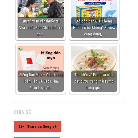
Quy trình tư vấn thuốc tại
Xổ độc gan Giải Phong
Nhà thuốc Bảo Châu diễn ra
Hoàn có tốt không? Review
như…
công dụng,…
Miếng Dán Mụn – Cẩm Nang
Tìm hiểu về Pump và cách
Toàn Tập Về Đặc Điểm,
đạt được trạng thái Pump
Phân Loại Và…
trong quá…
CHIA SẺ
Share on Google+