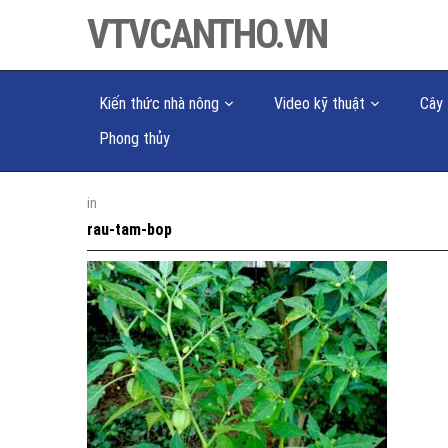
VTVCANTHO.VN
Kiến thức nhà nông
Video kỹ thuật
Cây 
Phong thủy
in
rau-tam-bop