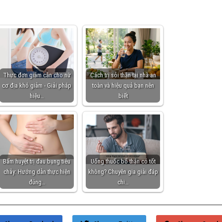
Thực đơn giảm cân cho nữ
Cách trị sỏi thận tại nhà an
cơ địa khó giảm - Giải pháp
toàn và hiệu quả bạn nên
hiệu…
biết
Bấm huyệt trị đau bụng tiêu
Uống thuốc bổ thận có tốt
chảy: Hướng dẫn thực hiện
không? Chuyên gia giải đáp
đúng…
chi…