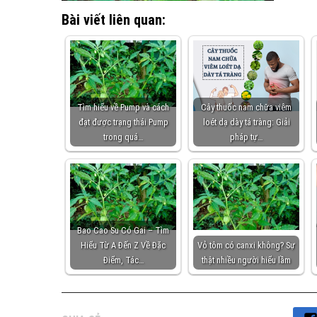
Bài viết liên quan:
Tìm hiểu về Pump và cách
Cây thuốc nam chữa viêm
đạt được trạng thái Pump
loét dạ dày tá tràng: Giải
trong quá…
pháp tự…
Bao Cao Su Có Gai – Tìm
Hiểu Từ A Đến Z Về Đặc
Vỏ tôm có canxi không? Sự
Điểm, Tác…
thật nhiều người hiểu lầm