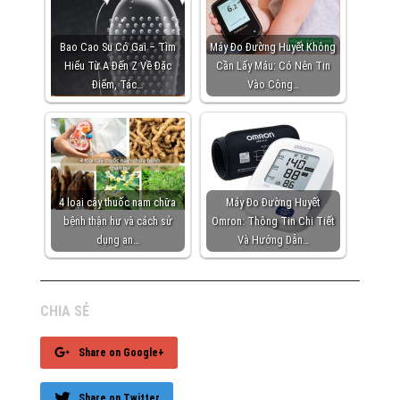
Bao Cao Su Có Gai – Tìm
Máy Đo Đường Huyết Không
Hiểu Từ A Đến Z Về Đặc
Cần Lấy Máu: Có Nên Tin
Điểm, Tác…
Vào Công…
4 loại cây thuốc nam chữa
Máy Đo Đường Huyết
bệnh thận hư và cách sử
Omron: Thông Tin Chi Tiết
dụng an…
Và Hướng Dẫn…
CHIA SẺ
Share on Google+
Share on Twitter