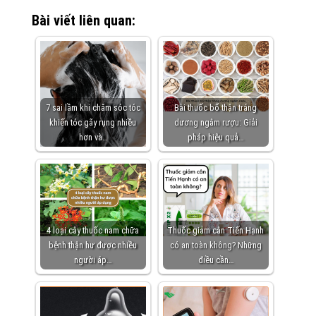
Bài viết liên quan:
7 sai lầm khi chăm sóc tóc
Bài thuốc bổ thận tráng
khiến tóc gãy rụng nhiều
dương ngâm rượu: Giải
hơn và…
pháp hiệu quả…
4 loại cây thuốc nam chữa
Thuốc giảm cân Tiến Hạnh
bệnh thận hư được nhiều
có an toàn không? Những
người áp…
điều cần…