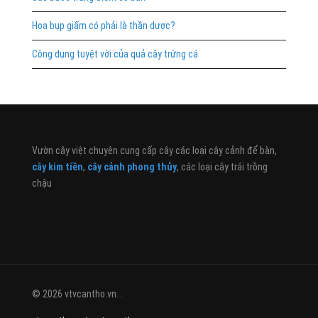
Hoa bụp giấm có phải là thần dược?
Công dụng tuyệt vời của quả cây trứng cá
Vườn cây việt chuyên cung cấp cây các loại cây cảnh để bàn,
cây kim tiền
,
cây cảnh phong thủy
, các loại cây trái trồng
chậu
© 2026 vtvcantho.vn. .