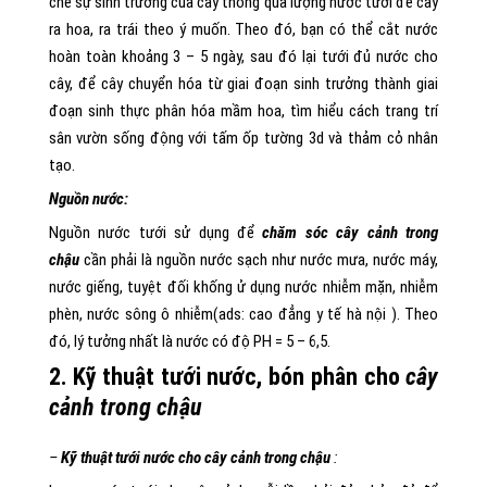
chế sự sinh trưởng của cây thông qua lượng nước tưới để cây
ra hoa, ra trái theo ý muốn. Theo đó, bạn có thể cắt nước
hoàn toàn khoảng 3 – 5 ngày, sau đó lại tưới đủ nước cho
cây, để cây chuyển hóa từ giai đoạn sinh trưởng thành giai
đoạn sinh thực phân hóa mầm hoa, tìm hiểu cách trang trí
sân vườn sống động với tấm ốp tường 3d và thảm cỏ nhân
tạo.
Nguồn nước:
Nguồn nước tưới sử dụng để
chăm sóc cây cảnh trong
chậu
cần phải là nguồn nước sạch như nước mưa, nước máy,
nước giếng, tuyệt đối khống ử dụng nước nhiễm mặn, nhiễm
phèn, nước sông ô nhiễm(ads: cao đẳng y tế hà nội ). Theo
đó, lý tưởng nhất là nước có độ PH = 5 – 6,5.
2. Kỹ thuật tưới nước, bón phân cho
cây
cảnh trong chậu
–
Kỹ thuật tưới nước cho cây cảnh trong chậu
: