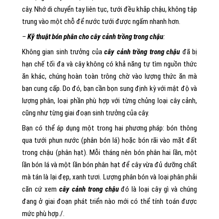
cây. Nhớ di chuyển tay liên tục, tưới đều khắp chậu, không tập
trung vào một chỗ để nước tưới được ngấm nhanh hơn.
–
Kỹ thuật bón phân cho cây cảnh trồng trong chậu
:
Không gian sinh trưởng của
cây cảnh trồng trong chậu
đã bị
hạn chế tối đa và cây không có khả năng tự tìm nguồn thức
ăn khác, chúng hoàn toàn trông chờ vào lượng thức ăn mà
bạn cung cấp. Do đó, bạn cần bọn sung định kỳ với mật độ và
lượng phân, loại phần phù hợp với từng chủng loại cây cảnh,
cũng như từng giai đoạn sinh trưởng của cây.
Bạn có thể áp dụng một trong hai phương pháp: bón thông
qua tưới phun nước (phân bón lá) hoặc bón rãi vào mặt đất
trong chậu (phân hạt). Mỗi tháng nên bón phân hai lần, một
lần bón lá và một lần bón phân hạt để cây vừa đủ dưỡng chất
mà tán là lại đẹp, xanh tươi. Lượng phân bón và loại phân phải
căn cứ xem
cây cảnh trong chậu
đó là loại cây gì và chúng
đang ở giai đoạn phát triển nào mới có thể tính toán được
mức phù hợp./.